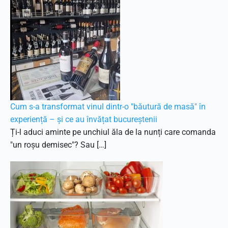
Cum s-a transformat vinul dintr-o "băutură de masă" în
experiență – și ce au învățat bucureștenii
Ți-l aduci aminte pe unchiul ăla de la nunți care comanda
"un roșu demisec"? Sau […]