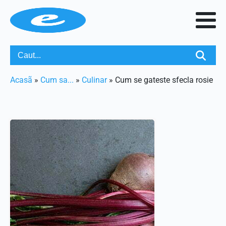
Acasã
»
Cum sa...
»
Culinar
»
Cum se gateste sfecla rosie