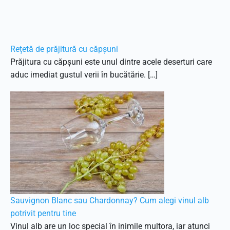
Rețetă de prăjitură cu căpșuni
Prăjitura cu căpșuni este unul dintre acele deserturi care
aduc imediat gustul verii în bucătărie. […]
Sauvignon Blanc sau Chardonnay? Cum alegi vinul alb
potrivit pentru tine
Vinul alb are un loc special în inimile multora, iar atunci