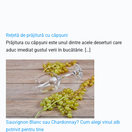
Rețetă de prăjitură cu căpșuni
Prăjitura cu căpșuni este unul dintre acele deserturi care
aduc imediat gustul verii în bucătărie. […]
Sauvignon Blanc sau Chardonnay? Cum alegi vinul alb
potrivit pentru tine