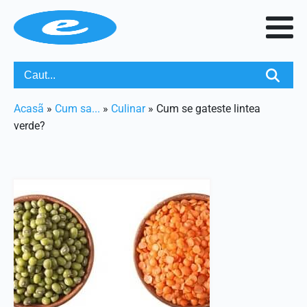
Acasã
»
Cum sa...
»
Culinar
»
Cum se gateste lintea
verde?