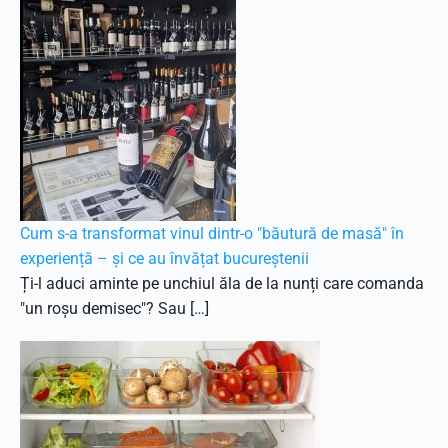
Cum s-a transformat vinul dintr-o "băutură de masă" în
experiență – și ce au învățat bucureștenii
Ți-l aduci aminte pe unchiul ăla de la nunți care comanda
"un roșu demisec"? Sau […]