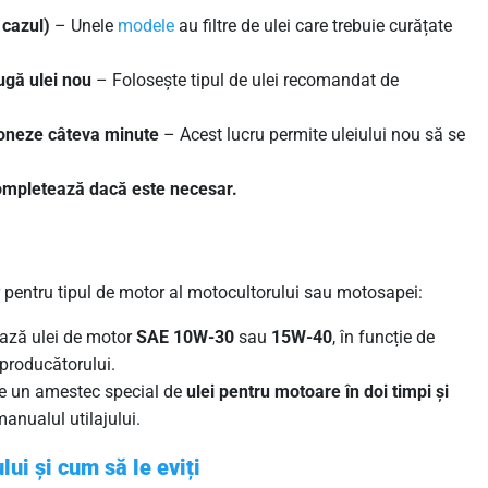
 cazul)
– Unele
modele
au filtre de ulei care trebuie curățate
ugă ulei nou
– Folosește tipul de ulei recomandat de
ționeze câteva minute
– Acest lucru permite uleiului nou să se
 completează dacă este necesar.
 pentru tipul de motor al motocultorului sau motosapei:
ează ulei de motor
SAE 10W-30
sau
15W-40
, în funcție de
producătorului.
e un amestec special de
ulei pentru motoare în doi timpi și
manualul utilajului.
ui și cum să le eviți