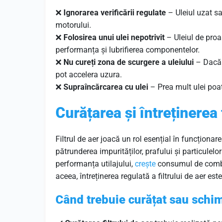
❌
Ignorarea verificării regulate
– Uleiul uzat sa
motorului.
❌
Folosirea unui ulei nepotrivit
– Uleiul de proas
performanța și lubrifierea componentelor.
❌
Nu cureți zona de scurgere a uleiului
– Dacă 
pot accelera uzura.
❌
Supraîncărcarea cu ulei
– Prea mult ulei poat
Curățarea și întreținerea f
Filtrul de aer joacă un rol esențial în funcțion
pătrunderea impurităților, prafului și particulel
performanța utilajului,
crește
consumul de combus
aceea, întreținerea regulată a filtrului de aer es
Când trebuie curățat sau schimb