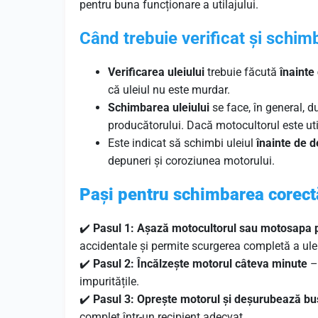
pentru buna funcționare a utilajului.
Când trebuie verificat și schimb
Verificarea uleiului
trebuie făcută
înainte 
că uleiul nu este murdar.
Schimbarea uleiului
se face, în general, 
producătorului. Dacă motocultorul este uti
Este indicat să schimbi uleiul
înainte de 
depuneri și coroziunea motorului.
Pași pentru schimbarea corectă
✔️
Pasul 1: Așază motocultorul sau motosapa 
accidentale și permite scurgerea completă a ulei
✔️
Pasul 2: Încălzește motorul câteva minute
– 
impuritățile.
✔️
Pasul 3: Oprește motorul și deșurubează buș
complet într-un recipient adecvat.