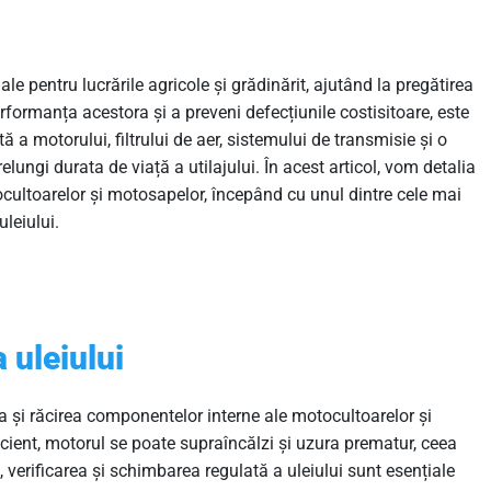
le pentru lucrările agricole și grădinărit, ajutând la pregătirea
rformanța acestora și a preveni defecțiunile costisitoare, este
ă a motorului, filtrului de aer, sistemului de transmisie și o
ungi durata de viață a utilajului. În acest articol, vom detalia
tocultoarelor și motosapelor, începând cu unul dintre cele mai
leiului.
 uleiului
rea și răcirea componentelor interne ale motocultoarelor și
cient, motorul se poate supraîncălzi și uzura prematur, ceea
, verificarea și schimbarea regulată a uleiului sunt esențiale