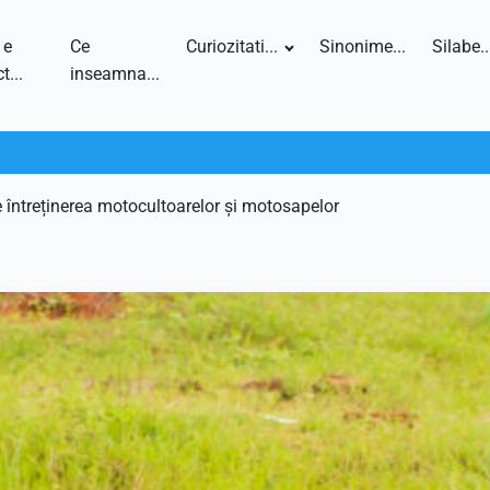
 e
Ce
Curiozitati...
Sinonime...
Silabe..
t...
inseamna...
 întreținerea motocultoarelor și motosapelor