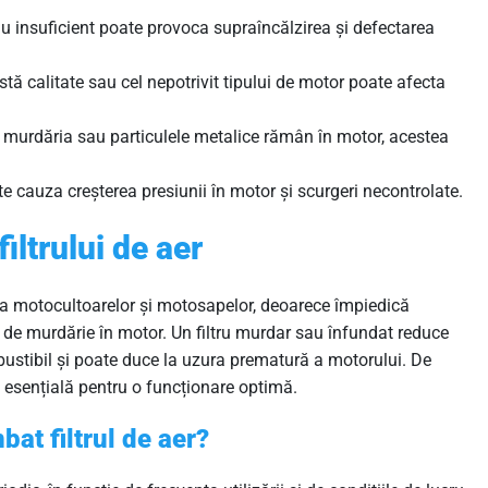
u insuficient poate provoca supraîncălzirea și defectarea
tă calitate sau cel nepotrivit tipului de motor poate afecta
murdăria sau particulele metalice rămân în motor, acestea
e cauza creșterea presiunii în motor și scurgeri necontrolate.
iltrului de aer
area motocultoarelor și motosapelor, deoarece împiedică
or de murdărie în motor. Un filtru murdar sau înfundat reduce
tibil și poate duce la uzura prematură a motorului. De
te esențială pentru o funcționare optimă.
at filtrul de aer?