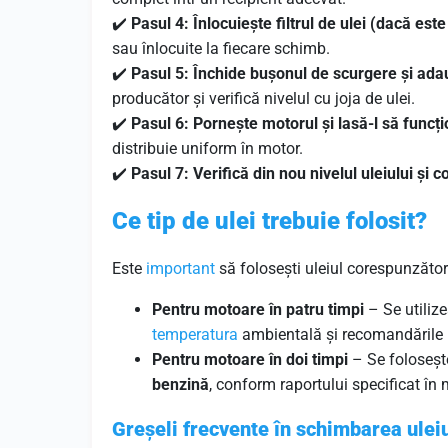
✔️
Pasul 4: Înlocuiește filtrul de ulei (dacă este
sau înlocuite la fiecare schimb.
✔️
Pasul 5: Închide bușonul de scurgere și ada
producător și verifică nivelul cu joja de ulei.
✔️
Pasul 6: Pornește motorul și lasă-l să func
distribuie uniform în motor.
✔️
Pasul 7: Verifică din nou nivelul uleiului și
Ce tip de ulei trebuie folosit?
Este
important
să folosești uleiul corespunzător
Pentru motoare în patru timpi
– Se utiliz
temperatura
ambientală și recomandările 
Pentru motoare în doi timpi
– Se foloseșt
benzină
, conform raportului specificat în 
Greșeli frecvente în schimbarea uleiul