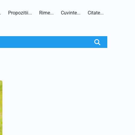
.
Propozitii...
Rime...
Cuvinte...
Citate...