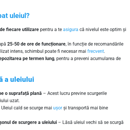
at uleiul?
de fiecare utilizare
pentru a te
asigura
că nivelul este optim și
după
25-50 de ore de funcționare
, în funcție de recomandările
lizat intens, schimbul poate fi necesar mai
frecvent
.
depozitarea pe termen lung
, pentru a preveni acumularea de
 a uleiului
pe o suprafață plană
– Acest lucru previne scurgerile
ului uzat.
Uleiul cald se scurge mai
ușor
și transportă mai bine
onul de scurgere a uleiului
– Lăsă uleiul vechi să se scurgă