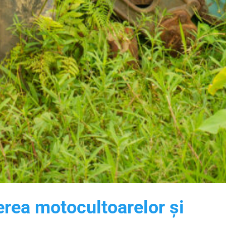
erea motocultoarelor și