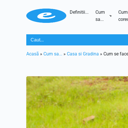
Definitii...
Cum
Cum
sa...
corec
Acasã
»
Cum sa...
»
Casa si Gradina
»
Cum se face