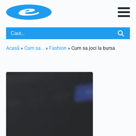
Acasã
»
Cum sa...
»
Fashion
»
Cum sa joci la bursa