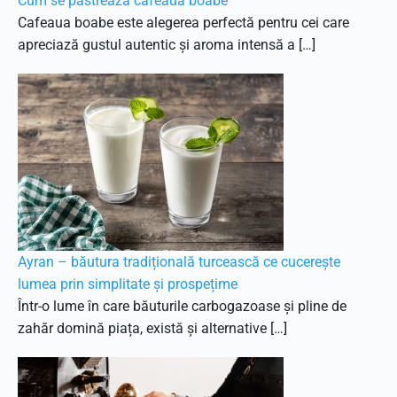
Cum se păstrează cafeaua boabe
Cafeaua boabe este alegerea perfectă pentru cei care
apreciază gustul autentic și aroma intensă a […]
Ayran – băutura tradițională turcească ce cucerește
lumea prin simplitate și prospețime
Într-o lume în care băuturile carbogazoase și pline de
zahăr domină piața, există și alternative […]