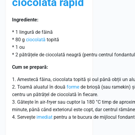
ciocolata rapid
Ingrediente:
* 1 lingură de făină
* 80 g
ciocolată
topită
* 1 ou
* 2 pătrățele de ciocolată neagră (pentru centrul fondantul
Cum se prepară:
1. Amestecă făina, ciocolata topită și oul până obții un a
2. Toarnă aluatul în două
forme
de brioșă (sau ramekin) ș
centru un pătrățel de ciocolată în fiecare.
3. Gătește în air‑fryer sau cuptor la 180 °C timp de aproxi
minute, până când exteriorul este copt, dar centrul rămâne 
4. Servește
imediat
pentru a te bucura de mijlocul fondant