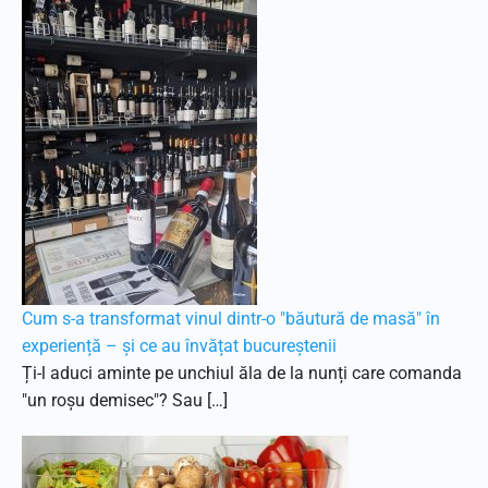
Cum s-a transformat vinul dintr-o "băutură de masă" în
experiență – și ce au învățat bucureștenii
Ți-l aduci aminte pe unchiul ăla de la nunți care comanda
"un roșu demisec"? Sau […]