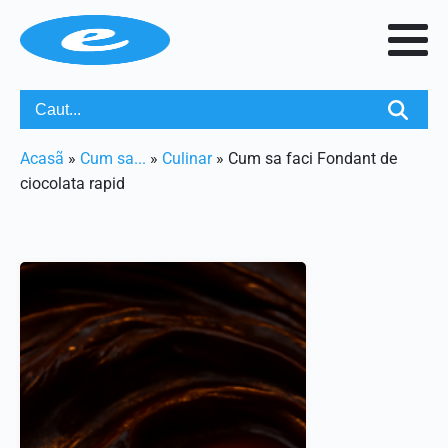
Acasã
»
Cum sa...
»
Culinar
»
Cum sa faci Fondant de
ciocolata rapid