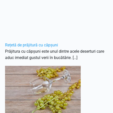
Rețetă de prăjitură cu căpșuni
Prăjitura cu căpșuni este unul dintre acele deserturi care
aduc imediat gustul verii în bucătărie. […]