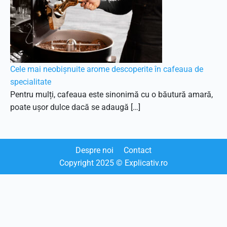
Cele mai neobișnuite arome descoperite în cafeaua de
specialitate
Pentru mulți, cafeaua este sinonimă cu o băutură amară,
poate ușor dulce dacă se adaugă […]
Despre noi
Contact
Copyright
2025
© Explicativ.ro