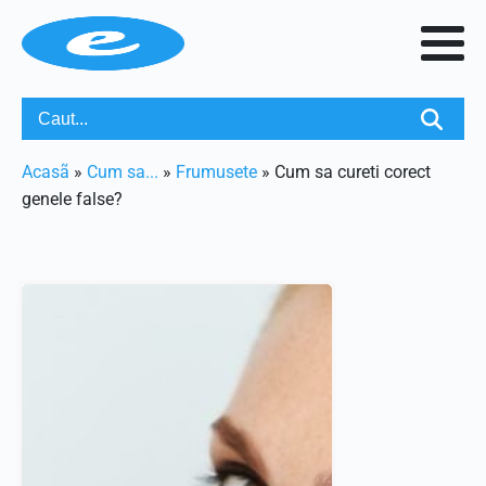
Acasã
»
Cum sa...
»
Frumusete
»
Cum sa cureti corect
genele false?