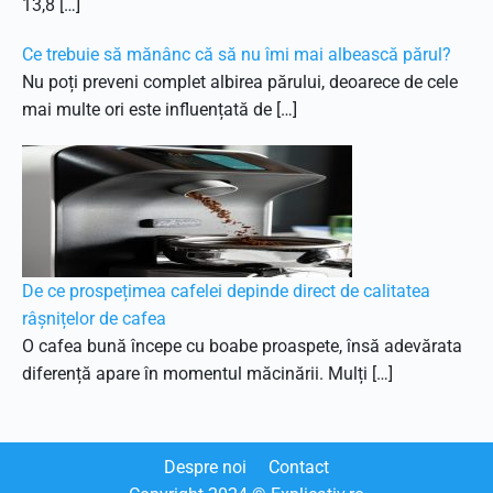
13,8 […]
Ce trebuie să mănânc că să nu îmi mai albească părul?
Nu poți preveni complet albirea părului, deoarece de cele
mai multe ori este influențată de […]
De ce prospețimea cafelei depinde direct de calitatea
râșnițelor de cafea
O cafea bună începe cu boabe proaspete, însă adevărata
diferență apare în momentul măcinării. Mulți […]
Despre noi
Contact