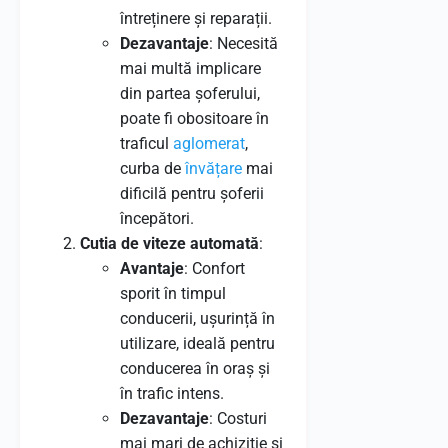
întreținere și reparații.
Dezavantaje
: Necesită
mai multă implicare
din partea șoferului,
poate fi obositoare în
traficul
aglomerat
,
curba de
învățare
mai
dificilă pentru șoferii
începători.
Cutia de viteze automată
:
Avantaje
: Confort
sporit în timpul
conducerii, ușurință în
utilizare, ideală pentru
conducerea în oraș și
în trafic intens.
Dezavantaje
: Costuri
mai mari de achiziție și