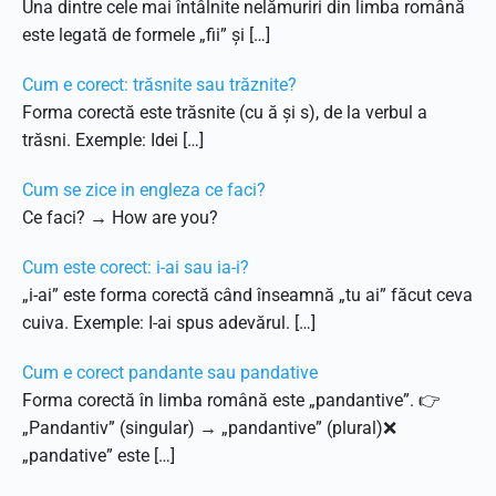
Una dintre cele mai întâlnite nelămuriri din limba română
este legată de formele „fii” și […]
Cum e corect: trăsnite sau trăznite?
Forma corectă este trăsnite (cu ă și s), de la verbul a
trăsni. Exemple: Idei […]
Cum se zice in engleza ce faci?
Ce faci? → How are you?
Cum este corect: i-ai sau ia-i?
„i-ai” este forma corectă când înseamnă „tu ai” făcut ceva
cuiva. Exemple: I-ai spus adevărul. […]
Cum e corect pandante sau pandative
Forma corectă în limba română este „pandantive”. 👉
„Pandantiv” (singular) → „pandantive” (plural)❌
„pandative” este […]