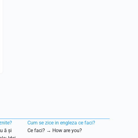
znite?
Cum se zice in engleza ce faci?
u ă și
Ce faci? → How are you?