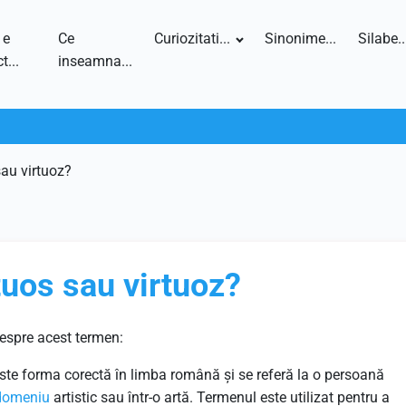
 e
Ce
Curiozitati...
Sinonime...
Silabe..
t...
inseamna...
sau virtuoz?
tuos sau virtuoz?
despre acest termen:
 este forma corectă în limba română și se referă la o persoană
domeniu
artistic sau într-o artă. Termenul este utilizat pentru a