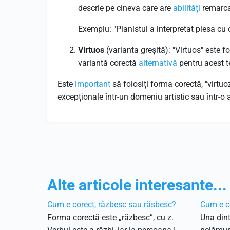
descrie pe cineva care are
abilități
remarcab
Exemplu: "Pianistul a interpretat piesa cu 
Virtuos
(varianta greșită): "Virtuos" este 
variantă corectă
alternativă
pentru acest 
Este
important
să folosiți forma corectă, "virtuoz
excepționale într-un domeniu artistic sau într-o a
Alte articole interesante...
Cum e corect, răzbesc sau răsbesc?
Cum e co
Forma corectă este „răzbesc”, cu z.
Una dint