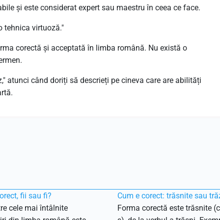
ile și este considerat expert sau maestru în ceea ce face.
o tehnica virtuoză."
forma corectă și acceptată în limba română. Nu există o
termen.
," atunci când doriți să descrieți pe cineva care are abilități
rtă.
rect, fii sau fi?
Cum e corect: trăsnite sau tră
re cele mai întâlnite
Forma corectă este trăsnite (c