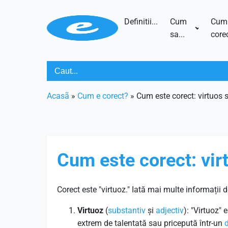
Definitii...
Cum
Cum
sa...
corec
Acasã
»
Cum e corect?
»
Cum este corect: virtuos 
Cum este corect: vir
Corect este "virtuoz." Iată mai multe informații 
Virtuoz
(
substantiv
și
adjectiv
): "Virtuoz"
extrem de talentată sau pricepută într-un