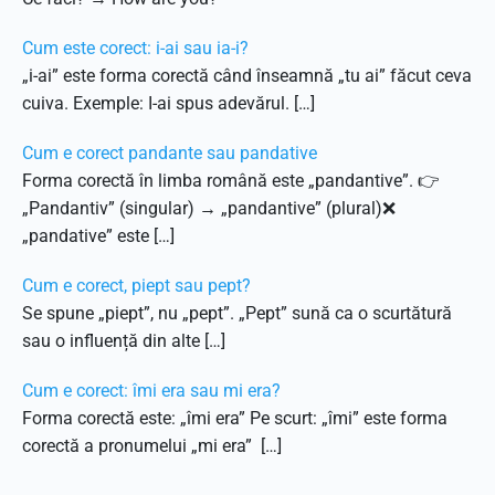
Cum este corect: i-ai sau ia-i?
„i-ai” este forma corectă când înseamnă „tu ai” făcut ceva
cuiva. Exemple: I-ai spus adevărul. […]
Cum e corect pandante sau pandative
Forma corectă în limba română este „pandantive”. 👉
„Pandantiv” (singular) → „pandantive” (plural)❌
„pandative” este […]
Cum e corect, piept sau pept?
Se spune „piept”, nu „pept”. „Pept” sună ca o scurtătură
sau o influență din alte […]
Cum e corect: îmi era sau mi era?
Forma corectă este: „îmi era” Pe scurt: „îmi” este forma
corectă a pronumelui „mi era” […]