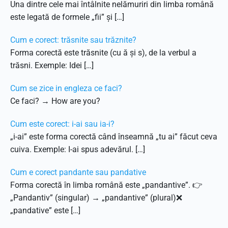
Una dintre cele mai întâlnite nelămuriri din limba română
este legată de formele „fii” și […]
Cum e corect: trăsnite sau trăznite?
Forma corectă este trăsnite (cu ă și s), de la verbul a
trăsni. Exemple: Idei […]
Cum se zice in engleza ce faci?
Ce faci? → How are you?
Cum este corect: i-ai sau ia-i?
„i-ai” este forma corectă când înseamnă „tu ai” făcut ceva
cuiva. Exemple: I-ai spus adevărul. […]
Cum e corect pandante sau pandative
Forma corectă în limba română este „pandantive”. 👉
„Pandantiv” (singular) → „pandantive” (plural)❌
„pandative” este […]