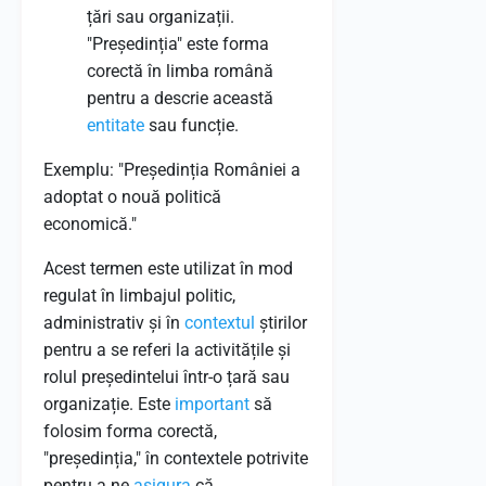
țări sau organizații.
"Președinția" este forma
corectă în limba română
pentru a descrie această
entitate
sau funcție.
Exemplu: "Președinția României a
adoptat o nouă politică
economică."
Acest termen este utilizat în mod
regulat în limbajul politic,
administrativ și în
contextul
știrilor
pentru a se referi la activitățile și
rolul președintelui într-o țară sau
organizație. Este
important
să
folosim forma corectă,
"președinția," în contextele potrivite
pentru a ne
asigura
că