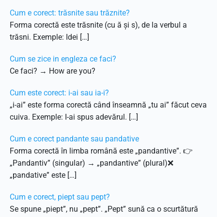
Cum e corect: trăsnite sau trăznite?
Forma corectă este trăsnite (cu ă și s), de la verbul a
trăsni. Exemple: Idei […]
Cum se zice in engleza ce faci?
Ce faci? → How are you?
Cum este corect: i-ai sau ia-i?
„i-ai” este forma corectă când înseamnă „tu ai” făcut ceva
cuiva. Exemple: I-ai spus adevărul. […]
Cum e corect pandante sau pandative
Forma corectă în limba română este „pandantive”. 👉
„Pandantiv” (singular) → „pandantive” (plural)❌
„pandative” este […]
Cum e corect, piept sau pept?
Se spune „piept”, nu „pept”. „Pept” sună ca o scurtătură