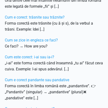
Una dintre cele mai întâlnite nelămuriri din limba română
este legată de formele „fii” și […]
Cum e corect: trăsnite sau trăznite?
Forma corectă este trăsnite (cu ă și s), de la verbul a
trăsni. Exemple: Idei […]
Cum se zice in engleza ce faci?
Ce faci? → How are you?
Cum este corect: i-ai sau ia-i?
„i-ai” este forma corectă când înseamnă „tu ai” făcut ceva
cuiva. Exemple: I-ai spus adevărul. […]
Cum e corect pandante sau pandative
Forma corectă în limba română este „pandantive”. 👉
„Pandantiv” (singular) → „pandantive” (plural)❌
„pandative” este […]