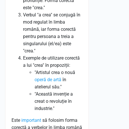
pronunție. Forma corectă
este "crea."
Verbul "a crea" se conjugă în
mod regulat în limba
română, iar forma corectă
pentru persoana a treia a
singularului (el/ea) este
"crea."
Exemple de utilizare corectă
a lui "crea" în propoziții:
"Artistul crea o nouă
operă de artă
în
atelierul său."
"Această invenție a
creat o revoluție în
industrie."
Este
important
să folosim forma
corectă a verbelor în limba română