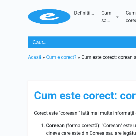
Definitii...
Cum
Cum
sa...
corec
Acasã
»
Cum e corect?
»
Cum este corect: corean 
Cum este corect: co
Corect este "coreean." Iată mai multe informații
Coreean
(forma corectă): "Coreean" este 
cineva care este din Coreea sau are legătur