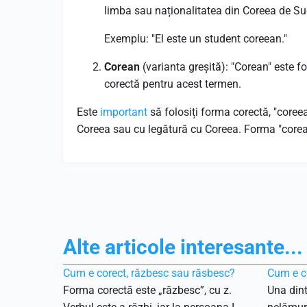
limba sau naționalitatea din Coreea de S
Exemplu: "El este un student coreean."
Corean
(varianta greșită): "Corean" este 
corectă pentru acest termen.
Este
important
să folosiți forma corectă, "coreea
Coreea sau cu legătură cu Coreea. Forma "core
Alte articole interesante...
Cum e corect, răzbesc sau răsbesc?
Cum e co
Forma corectă este „răzbesc”, cu z.
Una dint