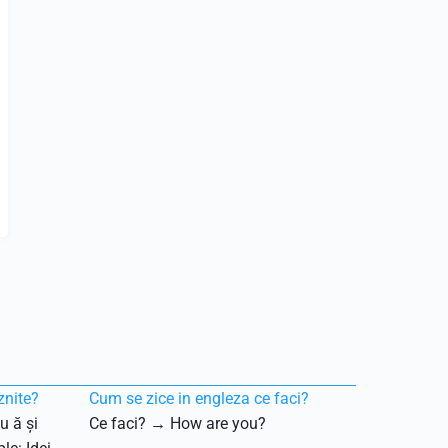
znite?
Cum se zice in engleza ce faci?
u ă și
Ce faci? → How are you?