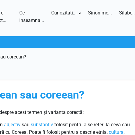
 e
Ce
Curiozitati...
Sinonime...
Silabe..
t...
inseamna...
sau coreean?
rean sau coreean?
 despre acest termen și varianta corectă:
un
adjectiv
sau
substantiv
folosit pentru a se referi la ceva sau
ă cu Coreea. Poate fi folosit pentru a descrie etnia,
cultura
,