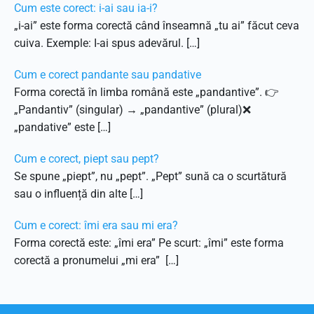
Cum este corect: i-ai sau ia-i?
„i-ai” este forma corectă când înseamnă „tu ai” făcut ceva
cuiva. Exemple: I-ai spus adevărul. […]
Cum e corect pandante sau pandative
Forma corectă în limba română este „pandantive”. 👉
„Pandantiv” (singular) → „pandantive” (plural)❌
„pandative” este […]
Cum e corect, piept sau pept?
Se spune „piept”, nu „pept”. „Pept” sună ca o scurtătură
sau o influență din alte […]
Cum e corect: îmi era sau mi era?
Forma corectă este: „îmi era” Pe scurt: „îmi” este forma
corectă a pronumelui „mi era” […]