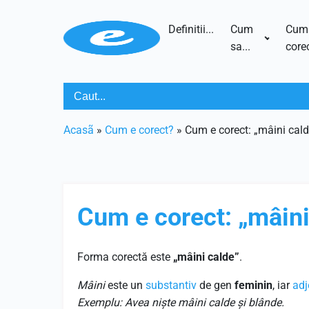
Definitii...
Cum
Cum
sa...
corec
Acasã
»
Cum e corect?
»
Cum e corect: „mâini cald
Cum e corect: „mâini
Forma corectă este
„mâini calde”
.
Mâini
este un
substantiv
de gen
feminin
, iar
adj
Exemplu: Avea niște mâini calde și blânde.