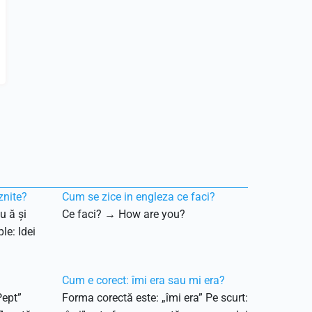
znite?
Cum se zice in engleza ce faci?
u ă și
Ce faci? → How are you?
le: Idei
Cum e corect: îmi era sau mi era?
Pept”
Forma corectă este: „îmi era” Pe scurt: