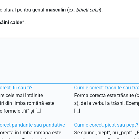
e plural pentru genul
masculin
(ex:
băieți calzi
).
âini calde”
.
rect, fii sau fi?
Cum e corect: trăsnite sau tră
re cele mai întâlnite
Forma corectă este trăsnite (c
ri din limba română este
s), de la verbul a trăsni. Exemp
 formele „fii” și […]
[…]
orect pandante sau pandative
Cum e corect, piept sau pept?
orectă în limba română este
Se spune „piept”, nu „pept”. „