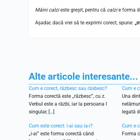
Mâini calzi
este greșit, pentru că
calzi
e forma d
Așadar, dacă vrei să te exprimi corect, spune:
„m
Alte articole interesante...
Cum e corect, răzbesc sau răsbesc?
Cum e co
Forma corectă este „răzbesc”, cu z.
Una dint
Verbul este a răzbi, iar la persoana I
nelămuri
singular, […]
legată de
Cum este corect: i-ai sau ia-i?
Cum e c
„i-ai” este forma corectă când
Forma c