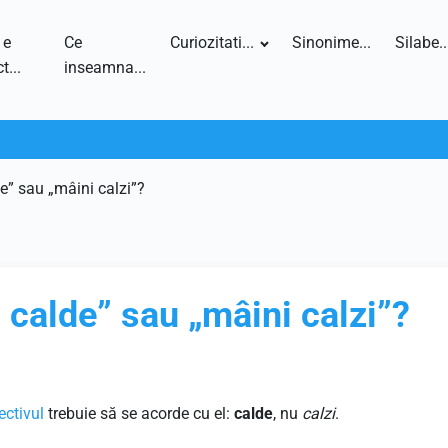
 e
Ce
Curiozitati...
Sinonime...
Silabe..
t...
inseamna...
e” sau „mâini calzi”?
 calde” sau „mâini calzi”?
ectivul
trebuie să se acorde cu el:
calde
, nu
calzi
.