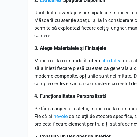
2.
Evaluarea
Spațiului Disponibil
Unul dintre avantajele principale ale mobilei la
Măsoară cu atenție spațiul și ia în considerare c
permite să exploatezi fiecare colț și ungher, ma
camere.
3. Alege Materialele și Finisajele
Mobilierul la comandă îți oferă
libertatea
de a al
să aliniezi fiecare piesă cu estetica generală a c
moderne composite, opțiunile sunt nelimitate. De
complementeze sau să contrasteze cu restul dec
4. Funcționalitatea Personalizată
Pe lângă aspectul estetic, mobilierul la comandă 
Fie că ai
nevoie
de soluții de stocare specifice, s
proiecta fiecare element pentru a-ți satisface ne
5. Consultă un Designer de Interior