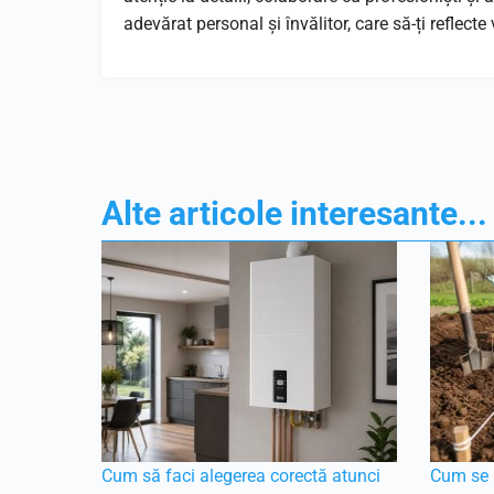
adevărat personal și învălitor, care să-ți reflecte 
Alte articole interesante...
Cum să faci alegerea corectă atunci
Cum se p