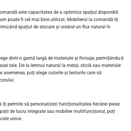
 comandă este capacitatea de a optimiza spațiul disponibil.
um poate fi cel mai bine utilizat. Mobilierul la comandă îți
ximizând spațiul de stocare și creând un flux natural în
ege dintr-o gamă largă de materiale și finisaje, permițându-ți
asei tale. De la lemnul natural la metal, sticlă sau materiale
 asemenea, poți alege culorile și texturile care să
orului.
îți permite să personalizezi funcționalitatea fiecărei piese.
pații de lucru integrate sau mobilier multifuncțional, poți
voile unice.