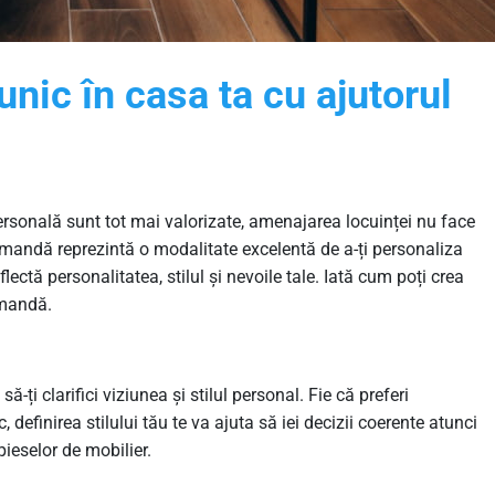
nic în casa ta cu ajutorul
personală sunt tot mai valorizate, amenajarea locuinței nu face
omandă reprezintă o modalitate excelentă de a-ți personaliza
lectă personalitatea, stilul și nevoile tale. Iată cum poți crea
omandă.
să-ți clarifici viziunea și stilul personal. Fie că preferi
 definirea stilului tău te va ajuta să iei decizii coerente atunci
ieselor de mobilier.