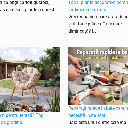
i să obții cartofi gustoși,
Top 8 plante decorative pentr
as este să îi plantezi corect.
jardiniere de exterior
]
Vrei un balcon care arată bin
și îți face plăcere în fiecare
dimineață? […]
Reparații rapide în baie care 
em pentru terasă? Top
necesită instalator
 de grădină
Baia este unul dintre cele mai 