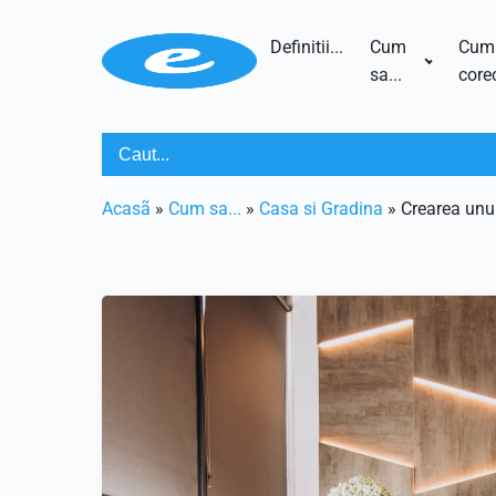
Definitii...
Cum
Cum
sa...
corec
Acasã
»
Cum sa...
»
Casa si Gradina
»
Crearea unui