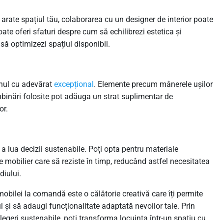
 arate spațiul tău, colaborarea cu un designer de interior poate
ate oferi sfaturi despre cum să echilibrezi estetica și
 să optimizezi spațiul disponibil.
 unul cu adevărat
excepțional
. Elemente precum mânerele ușilor
îmbinări folosite pot adăuga un strat suplimentar de
or.
a lua decizii sustenabile. Poți opta pentru materiale
de mobilier care să reziste în timp, reducând astfel necesitatea
iului.
mobilei la comandă este o călătorie creativă care îți permite
ul și să adaugi funcționalitate adaptată nevoilor tale. Prin
 alegeri sustenabile, poți transforma locuința într-un spațiu cu