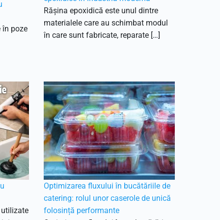
u
Rășina epoxidică este unul dintre
materialele care au schimbat modul
e în poze
în care sunt fabricate, reparate […]
nu
Optimizarea fluxului în bucătăriile de
catering: rolul unor caserole de unică
utilizate
folosință performante