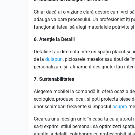
Chiar dacă ai o viziune clară despre cum vrei să
adăuga valoare procesului. Un profesionist îți po
funcționalitatea, să alegi materialele potrivite și
6. Atenție la Detalii
Detaliile fac diferența între un spațiu plăcut și
de la
dulapuri
, picioarele meselor sau tipul de 
personalizare și rafinament designului tău interi
7. Sustenabilitatea
Alegerea mobilei la comandă îți oferă ocazia de 
ecologice, produse local, și poți proiecta piese 
unor schimbări frecvente și impactul
asupra
med
Crearea unui design unic în casa ta cu ajutorul 
să-ți exprimi stilul personal, să optimizezi spați
atenție la detalii, colaborare cu profesioniști și