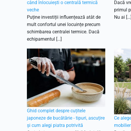
când înlocuiești o centrală termică
Dacă vre
veche
primul p
Puține investiții influențează atât de
Nu ai […
mult confortul unei locuințe precum
schimbarea centralei termice. Dacă
echipamentul […]
Ghid complet despre cuțitele
japoneze de bucătărie - tipuri, ascuțire
Ce aleg
și cum alegi piatra potrivită
mobilier