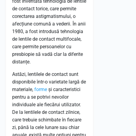
fost inventată tehnologia de lentile
de contact torice, care permite
corectarea astigmatismului, o
afecțiune comună a vederii. În anii
1980, a fost introdusă tehnologia
de lentile de contact multifocale,
care permite persoanelor cu
presbiopie să vadă clar la diferite
distanțe.
Astăzi, lentilele de contact sunt
disponibile într-o varietate largă de
materiale,
forme
și caracteristici
pentru a se potrivi nevoilor
individuale ale fiecărui utilizator.
De la lentilele de contact zilnice,
care trebuie schimbate în fiecare
zi, până la cele lunare sau chiar
anuale, există multe opțiuni pentru