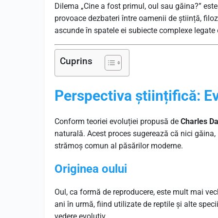
Dilema „Cine a fost primul, oul sau găina?” este 
provoace dezbateri între oamenii de știință, filoz
ascunde în spatele ei subiecte complexe legate de
Cuprins
Perspectiva științifică: E
Conform teoriei evoluției propusă de
Charles D
naturală. Acest proces sugerează că nici găina, 
strămoș comun al păsărilor moderne.
Originea oului
Oul, ca formă de reproducere, este mult mai vec
ani în urmă, fiind utilizate de reptile și alte spe
vedere evolutiv.