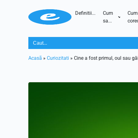
Definitii...
Cum
Cum
sa...
corec
Acasã
»
Curiozitati
»
Cine a fost primul, oul sau g