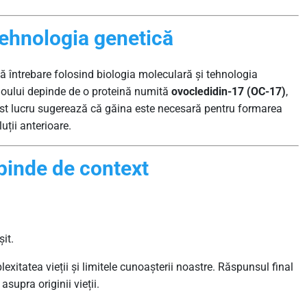
tehnologia genetică
ă întrebare folosind biologia moleculară și tehnologia
i oului depinde de o proteină numită
ovocledidin-17 (OC-17)
,
cest lucru sugerează că găina este necesară pentru formarea
uții anterioare.
pinde de context
șit.
exitatea vieții și limitele cunoașterii noastre. Răspunsul final
 asupra originii vieții.