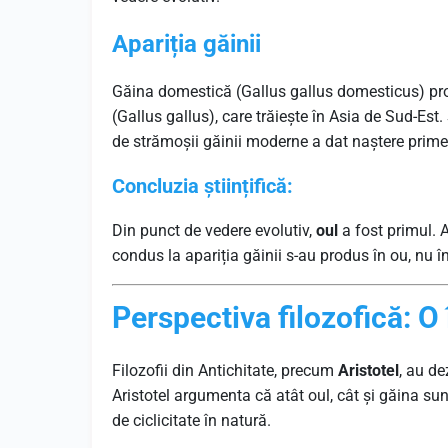
Apariția găinii
Găina domestică (Gallus gallus domesticus) prov
(Gallus gallus), care trăiește în Asia de Sud-Es
de strămoșii găinii moderne a dat naștere primei
Concluzia științifică:
Din punct de vedere evolutiv,
oul
a fost primul. 
condus la apariția găinii s-au produs în ou, nu î
Perspectiva filozofică: O 
Filozofii din Antichitate, precum
Aristotel
, au d
Aristotel argumenta că atât oul, cât și găina sun
de ciclicitate în natură.