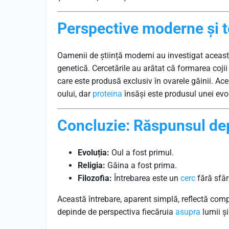
Perspective moderne și 
Oamenii de știință moderni au investigat aceast
genetică. Cercetările au arătat că formarea coji
care este produsă exclusiv în ovarele găinii. A
oului, dar
proteina
însăși este produsul unei evol
Concluzie: Răspunsul de
Evoluția:
Oul a fost primul.
Religia:
Găina a fost prima.
Filozofia:
Întrebarea este un
cerc
fără sfâr
Această întrebare, aparent simplă, reflectă compl
depinde de perspectiva fiecăruia
asupra
lumii și