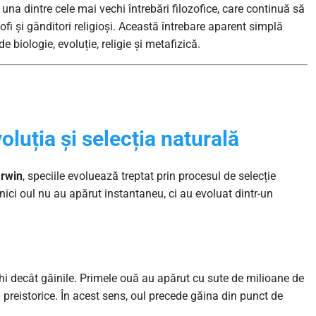
una dintre cele mai vechi întrebări filozofice, care continuă să
ofi și gânditori religioși. Această întrebare aparent simplă
 biologie, evoluție, religie și metafizică.
voluția și selecția naturală
arwin
, speciile evoluează treptat prin procesul de selecție
nici oul nu au apărut instantaneu, ci au evoluat dintr-un
hi decât găinile. Primele ouă au apărut cu sute de milioane de
cii preistorice. În acest sens, oul precede găina din punct de