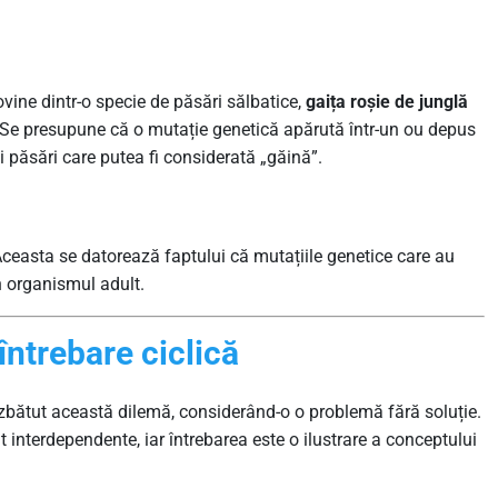
ine dintr-o specie de păsări sălbatice,
gaița roșie de junglă
t. Se presupune că o mutație genetică apărută într-un ou depus
 păsări care putea fi considerată „găină”.
Aceasta se datorează faptului că mutațiile genetice care au
n organismul adult.
întrebare ciclică
ezbătut această dilemă, considerând-o o problemă fără soluție.
t interdependente, iar întrebarea este o ilustrare a conceptului