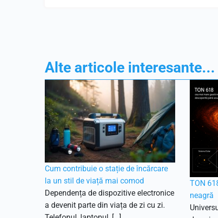
Alte articole interesante...
Cum contribuie o stație de încărcare
la un stil de viață mai comod
TON 618
Dependența de dispozitive electronice
neagră
a devenit parte din viața de zi cu zi.
Universu
Telefonul, laptopul, […]