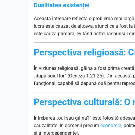
Dualitatea existenței
Această întrebare reflectă o problemă mai largă 
lucru este cauzat de altceva, atunci ce a fost l
este cauza primară, evitând astfel răspunsul dir
Perspectiva religioasă: 
În viziunea religioasă, găina a fost prima crea
„după soiul lor” (Geneza 1:21-25). Din această 
funcțional, capabil să depună ouă pentru repro
Perspectiva culturală: O
Întrebarea „oul sau găina?” este folosită ades
cauzalitate. În domenii precum
economia
, poli
și a interdependenței.