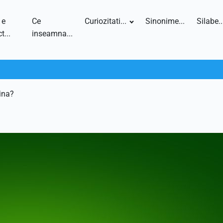
 e
Ce
Curiozitati...
Sinonime...
Silabe..
t...
inseamna...
ăina?