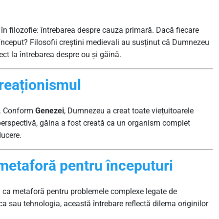
în filozofie: întrebarea despre cauza primară. Dacă fiecare
a început? Filosofii creștini medievali au susținut că Dumnezeu
ect la întrebarea despre ou și găină.
Creaționismul
tă. Conform
Genezei
, Dumnezeu a creat toate viețuitoarele
perspectivă, găina a fost creată ca un organism complet
ducere.
 metaforă pentru începuturi
ea ca metaforă pentru problemele complexe legate de
tica sau tehnologia, această întrebare reflectă dilema originilor