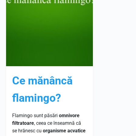
Ce mănâncă
flamingo?
Flamingo sunt păsări
omnivore
filtratoare
, ceea ce înseamnă că
se hrănesc cu
organisme acvatice