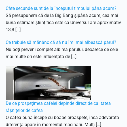
Câte secunde sunt de la începutul timpului până acum?
Să presupunem că de la Big Bang șipână acum, cea mai
bună estimare științifică este că Universul are aproximativ
13,8 […]
Ce trebuie să mănânc că să nu îmi mai albească părul?
Nu poți preveni complet albirea părului, deoarece de cele
mai multe ori este influențată de […]
De ce prospețimea cafelei depinde direct de calitatea
râșnițelor de cafea
O cafea bună începe cu boabe proaspete, însă adevărata
diferență apare în momentul măcinării. Mulți […]