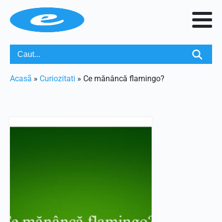
Acasã
»
Curiozitati
»
Ce mănâncă flamingo?