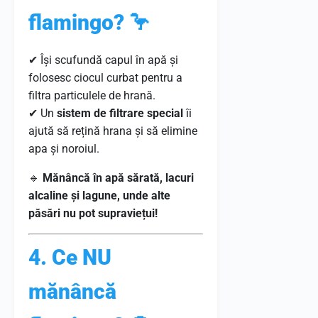
flamingo? 🦩
✔ Își scufundă capul în apă și
folosesc ciocul curbat pentru a
filtra particulele de hrană.
✔ Un
sistem de filtrare special
îi
ajută să rețină hrana și să elimine
apa și noroiul.
🔹
Mănâncă în apă sărată, lacuri
alcaline și lagune, unde alte
păsări nu pot supraviețui!
4. Ce NU
mănâncă