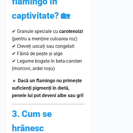
flamingo în
captivitate? 🏡
✔ Granule speciale cu
carotenoizi
(pentru a menține culoarea roz)
✔ Creveți uscați sau congelati
✔ Făină de pește și alge
✔ Legume bogate în beta-caroten
(morcovi, ardei roșu)
🔹
Dacă un flamingo nu primește
suficienți pigmenți în dietă,
penele lui pot deveni albe sau gri!
3. Cum se
hrănesc