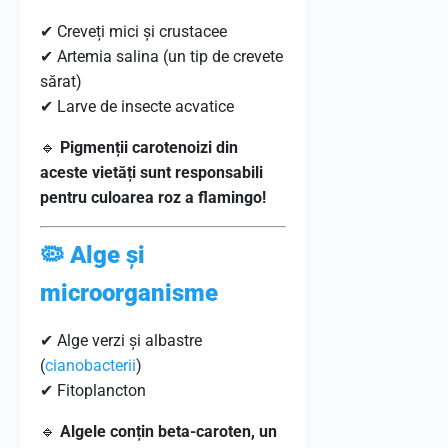
✔ Creveți mici și crustacee
✔ Artemia salina (un tip de crevete
sărat)
✔ Larve de insecte acvatice
🔹
Pigmenții carotenoizi din
aceste vietăți sunt responsabili
pentru culoarea roz a flamingo!
🦠 Alge și
microorganisme
✔ Alge verzi și albastre
(
cianobacterii
)
✔ Fitoplancton
🔹
Algele conțin beta-caroten, un