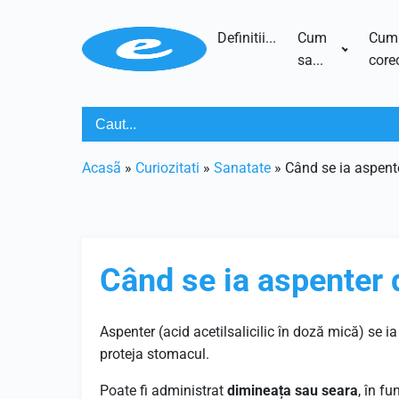
Definitii...
Cum
Cum
sa...
corec
Acasã
»
Curiozitati
»
Sanatate
»
Când se ia aspent
Când se ia aspenter 
Aspenter (acid acetilsalicilic în doză mică) se i
proteja stomacul.
Poate fi administrat
dimineața sau seara
, în f