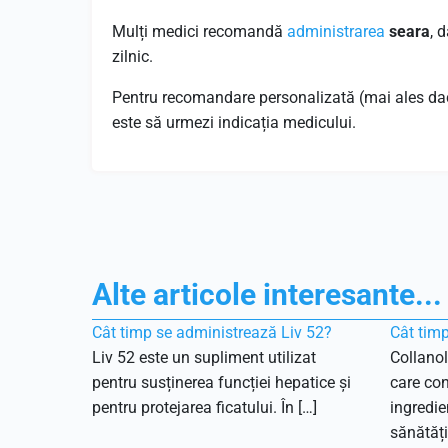
Mulți medici recomandă
administrarea
seara
, 
zilnic.
Pentru recomandare personalizată (mai ales dac
este să urmezi indicația medicului.
Alte articole interesante...
Cât timp se administrează Liv 52?
Cât timp
Liv 52 este un supliment utilizat
Collanol
pentru susținerea funcției hepatice și
care con
pentru protejarea ficatului. În […]
ingredie
sănătății