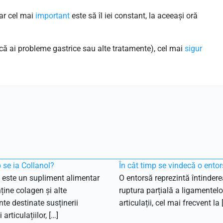
dar cel mai
important
este să îl iei constant, la aceeași oră
ă ai probleme gastrice sau alte tratamente), cel mai
sigur
 se ia Collanol?
În cât timp se vindecă o ento
 este un supliment alimentar
O entorsă reprezintă întinder
ține colagen și alte
ruptura parțială a ligamentelo
nte destinate susținerii
articulații, cel mai frecvent la 
 articulațiilor, […]