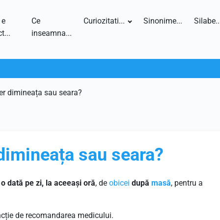
 e
Ce
Curiozitati...
Sinonime...
Silabe..
t...
inseamna...
er dimineața sau seara?
dimineața sau seara?
a
o dată pe zi, la aceeași oră
, de
obicei
după
masă
, pentru a
uncție de recomandarea medicului.