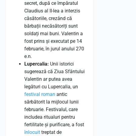
secret, după ce împăratul
Claudius al II-lea a interzis
căsătoriile, crezând că
bărbații necăsătoriți sunt
soldați mai buni. Valentin a
fost prins și executat pe 14
februarie, în jurul anului 270
e.n.
Lupercalia:
Unii istorici
sugerează că Ziua Sfântului
Valentin ar putea avea
legături cu Lupercalia, un
festival
roman
antic
sărbătorit la mijlocul lunii
februarie. Festivalul, care
includea ritualuri pentru
fertilitate și purificare, a fost
înlocuit
treptat de