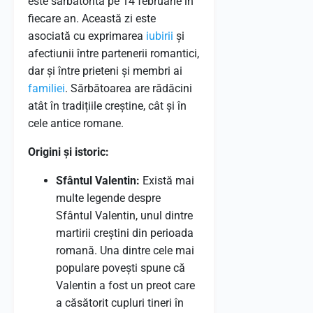
este sărbătorită pe 14 februarie în
fiecare an. Această zi este
asociată cu exprimarea
iubirii
și
afectiunii între partenerii romantici,
dar și între prieteni și membri ai
familiei
. Sărbătoarea are rădăcini
atât în tradițiile creștine, cât și în
cele antice romane.
Origini și istoric:
Sfântul Valentin:
Există mai
multe legende despre
Sfântul Valentin, unul dintre
martirii creștini din perioada
romană. Una dintre cele mai
populare povești spune că
Valentin a fost un preot care
a căsătorit cupluri tineri în