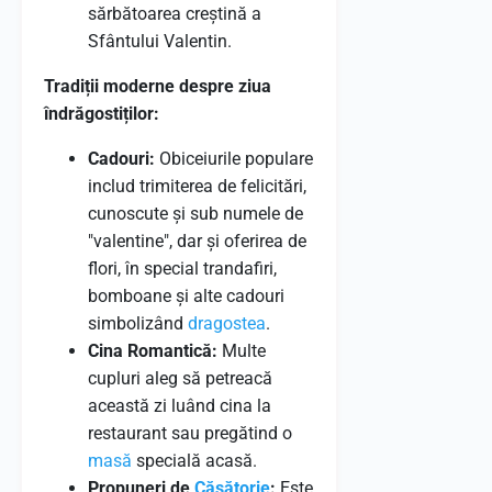
sărbătoarea creștină a
Sfântului Valentin.
Tradiții moderne despre ziua
îndrăgostiților:
Cadouri:
Obiceiurile populare
includ trimiterea de felicitări,
cunoscute și sub numele de
"valentine", dar și oferirea de
flori, în special trandafiri,
bomboane și alte cadouri
simbolizând
dragostea
.
Cina Romantică:
Multe
cupluri aleg să petreacă
această zi luând cina la
restaurant sau pregătind o
masă
specială acasă.
Propuneri de
Căsătorie
:
Este