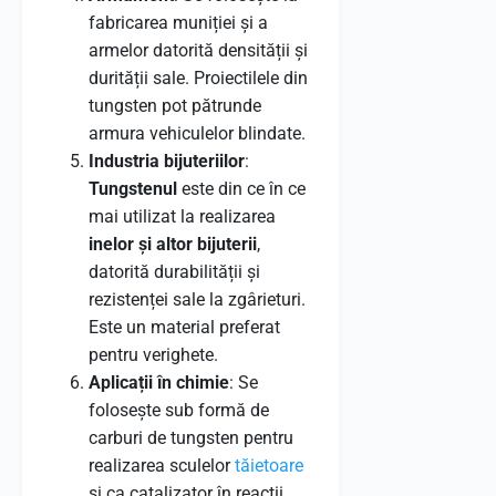
fabricarea muniției și a
armelor datorită densității și
durității sale. Proiectilele din
tungsten pot pătrunde
armura vehiculelor blindate.
Industria bijuteriilor
:
Tungstenul
este din ce în ce
mai utilizat la realizarea
inelor și altor bijuterii
,
datorită durabilității și
rezistenței sale la zgârieturi.
Este un material preferat
pentru verighete.
Aplicații în chimie
: Se
folosește sub formă de
carburi de tungsten pentru
realizarea sculelor
tăietoare
și ca catalizator în reacții