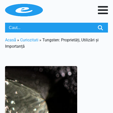
Acasã
»
Curiozitati
»
Tungsten: Proprietăți, Utilizări și
Importanță