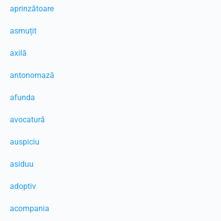
aprinzătoare
asmuțit
axilă
antonomază
afunda
avocatură
auspiciu
asiduu
adoptiv
acompania