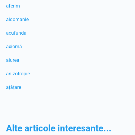
aferim
aidomanie
acufunda
axiomă
aiurea
anizotropie
ațâțare
Alte articole interesante...