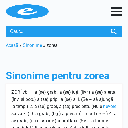
Acasã
»
Sinonime
»
zorea
Sinonime pentru
zorea
ZORÍ vb. 1. a (se) grăbi, a (se) iuţi, (livr.) a (se) alerta,
(înv. şi pop.) a (se) pripi, a (se) sili. (Se ~ să ajungă
la timp.) 2. a (se) grăbi, a (se) precipita. (Nu e
nevoie
să vă ~.) 3. a grăbi, (fig.) a presa. (Timpul ne ~.) 4. a
se grăbi, (grecism înv.) a proftaxi. (Se ~ a trimite
mandatul.) 5. a accelera, a grăbi, a iuţi, a urgenta,