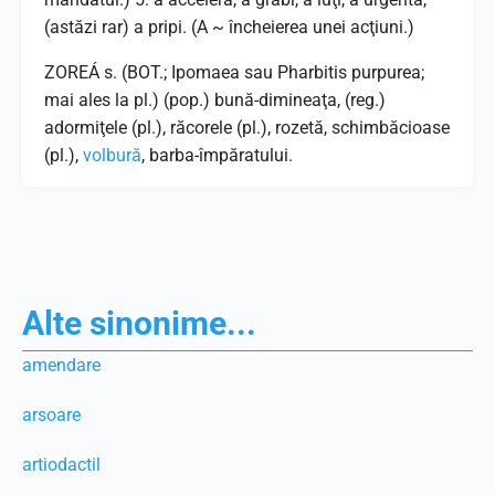
(astăzi rar) a pripi. (A ~ încheierea unei acţiuni.)
ZOREÁ s. (BOT.; Ipomaea sau Pharbitis purpurea;
mai ales la pl.) (pop.) bună-dimineaţa, (reg.)
adormiţele (pl.), răcorele (pl.), rozetă, schimbăcioase
(pl.),
volbură
, barba-împăratului.
Alte sinonime...
amendare
arsoare
artiodactil