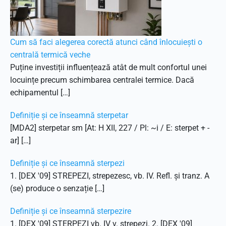
Cum să faci alegerea corectă atunci când înlocuiești o
centrală termică veche
Puține investiții influențează atât de mult confortul unei
locuințe precum schimbarea centralei termice. Dacă
echipamentul […]
Definiție și ce înseamnă sterpetar
[MDA2] sterpetar sm [At: H XII, 227 / Pl: ~i / E: sterpet + -
ar] […]
Definiție și ce înseamnă sterpezi
1. [DEX '09] STREPEZI, strepezesc, vb. IV. Refl. și tranz. A
(se) produce o senzație […]
Definiție și ce înseamnă sterpezire
1. [DEX '09] STERPEZI vb. IV v. strepezi. 2. [DEX '09]