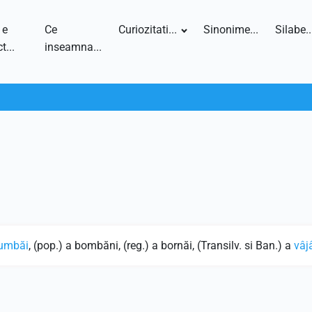
 e
Ce
Curiozitati...
Sinonime...
Silabe..
t...
inseamna...
i
umbăi
, (pop.) a bombăni, (reg.) a bornăi, (Transilv. si Ban.) a
vâj