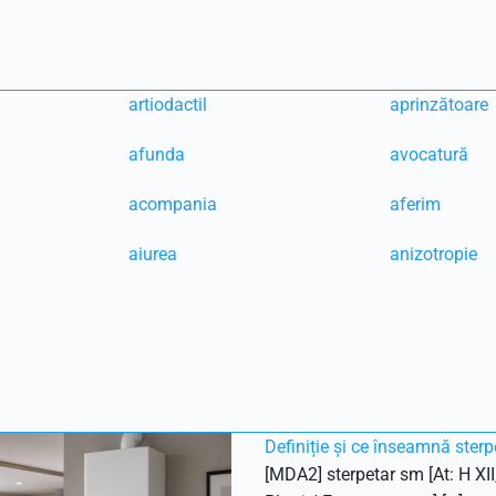
artiodactil
aprinzătoare
afunda
avocatură
acompania
aferim
aiurea
anizotropie
Definiție și ce înseamnă sterp
[MDA2] sterpetar sm [At: H XII