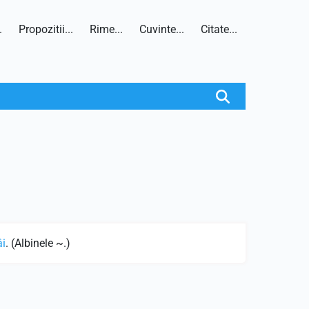
.
Propozitii...
Rime...
Cuvinte...
Citate...
âi
. (Albinele ~.)