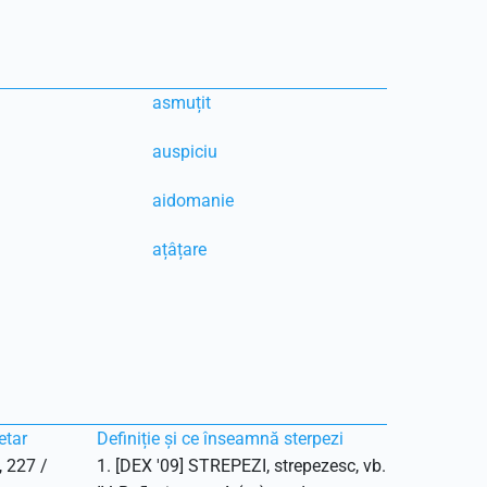
asmuțit
auspiciu
aidomanie
ațâțare
etar
Definiție și ce înseamnă sterpezi
, 227 /
1. [DEX '09] STREPEZI, strepezesc, vb.