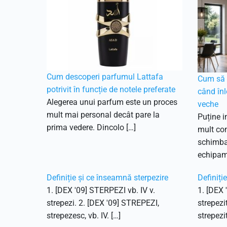
Cum descoperi parfumul Lattafa
Cum să f
potrivit în funcție de notele preferate
când înl
Alegerea unui parfum este un proces
veche
mult mai personal decât pare la
Puține i
prima vedere. Dincolo […]
mult con
schimbar
echipam
Definiție și ce înseamnă sterpezire
Definiți
1. [DEX '09] STERPEZI vb. IV v.
1. [DEX 
strepezi. 2. [DEX '09] STREPEZI,
strepezi
strepezesc, vb. IV. […]
strepezit