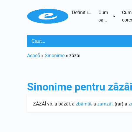
Definitii...
Cum
Cum
sa...
corec
Acasã
»
Sinonime
»
zâzâi
Sinonime pentru
zâzâ
ZÂZÂÍ vb. a bâzâi, a
zbârnâi
, a
zumzăi
, (rar) a
z