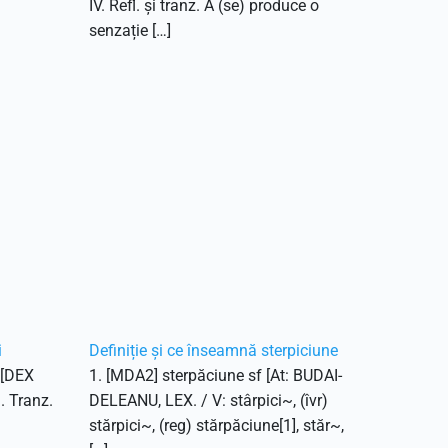
IV. Refl. și tranz. A (se) produce o
senzație […]
i
Definiție și ce înseamnă sterpiciune
. [DEX
1. [MDA2] sterpăciune sf [At: BUDAI-
1. Tranz.
DELEANU, LEX. / V: stârpici~, (îvr)
stărpici~, (reg) stărpăciune[1], stăr~,