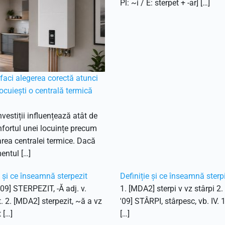
Pl: ~i / E: sterpet + -ar] […]
aci alegerea corectă atunci
ocuiești o centrală termică
nvestiții influențează atât de
fortul unei locuințe precum
ea centralei termice. Dacă
entul […]
e și ce înseamnă sterpezit
Definiție și ce înseamnă sterp
'09] STERPEZIT, -Ă adj. v.
1. [MDA2] sterpi v vz stârpi 2
t. 2. [MDA2] sterpezit, ~ă a vz
'09] STÂRPI, stârpesc, vb. IV. 
 […]
[…]