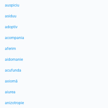
auspiciu
asiduu
adoptiv
acompania
aferim
aidomanie
acufunda
axiomă
aiurea
anizotropie