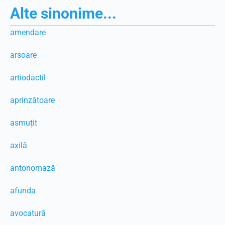
Alte sinonime...
amendare
arsoare
artiodactil
aprinzătoare
asmuțit
axilă
antonomază
afunda
avocatură