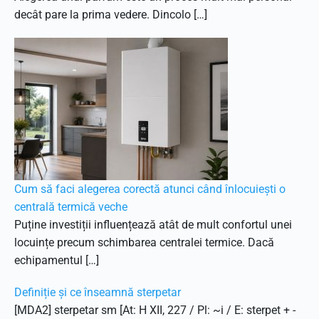
decât pare la prima vedere. Dincolo […]
Cum să faci alegerea corectă atunci când înlocuiești o
centrală termică veche
Puține investiții influențează atât de mult confortul unei
locuințe precum schimbarea centralei termice. Dacă
echipamentul […]
Definiție și ce înseamnă sterpetar
[MDA2] sterpetar sm [At: H XII, 227 / Pl: ~i / E: sterpet + -