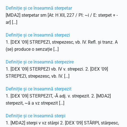
Definiție și ce înseamnă sterpetar
[MDA2] sterpetar sm [At: H XII, 227 / Pl: ~i / E: sterpet + -
ar] […]
Definiție și ce înseamnă sterpezi
1. [DEX '09] STREPEZI, strepezesc, vb. IV. Refl. și tranz. A
(se) produce o senzație […]
Definiție și ce înseamnă sterpezire
1. [DEX '09] STERPEZI vb. IV v. strepezi. 2. [DEX '09]
STREPEZI, strepezesc, vb. IV. […]
Definiție și ce înseamnă sterpezit
1. [DEX '09] STERPEZIT, -Ă adj. v. strepezit. 2. [MDA2]
sterpezit, ~ă a vz strepezit […]
Definiție și ce înseamnă sterpi
1. [MDA2] sterpi v vz stârpi 2. [DEX '09] STÂRPI, stârpesc,