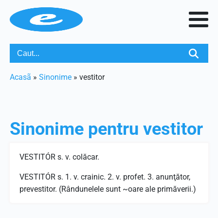
Acasã
»
Sinonime
»
vestitor
Sinonime pentru
vestitor
VESTITÓR s. v. colăcar.
VESTITÓR s. 1. v. crainic. 2. v. profet. 3. anunţător,
prevestitor. (Rândunelele sunt ~oare ale primăverii.)