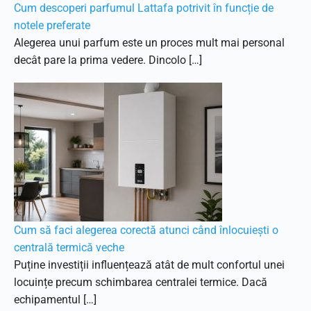
Cum descoperi parfumul Lattafa potrivit în funcție de
notele preferate
Alegerea unui parfum este un proces mult mai personal
decât pare la prima vedere. Dincolo […]
Cum să faci alegerea corectă atunci când înlocuiești o
centrală termică veche
Puține investiții influențează atât de mult confortul unei
locuințe precum schimbarea centralei termice. Dacă
echipamentul […]