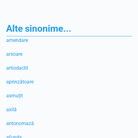
Alte sinonime...
amendare
arsoare
artiodactil
aprinzătoare
asmuțit
axilă
antonomază
afunda