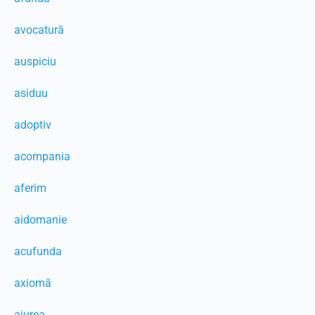
avocatură
auspiciu
asiduu
adoptiv
acompania
aferim
aidomanie
acufunda
axiomă
aiurea