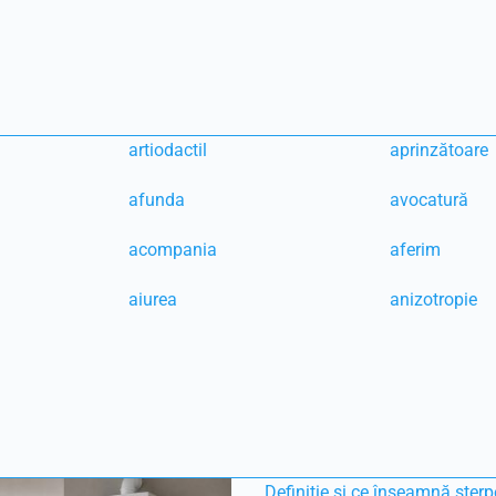
artiodactil
aprinzătoare
afunda
avocatură
acompania
aferim
aiurea
anizotropie
Definiție și ce înseamnă sterp