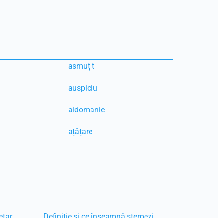
asmuțit
auspiciu
aidomanie
ațâțare
etar
Definiție și ce înseamnă sterpezi