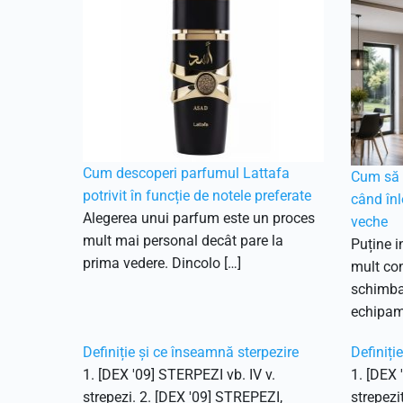
Cum descoperi parfumul Lattafa
Cum să f
potrivit în funcție de notele preferate
când înl
Alegerea unui parfum este un proces
veche
mult mai personal decât pare la
Puține i
prima vedere. Dincolo […]
mult con
schimbar
echipam
Definiție și ce înseamnă sterpezire
Definiți
1. [DEX '09] STERPEZI vb. IV v.
1. [DEX 
strepezi. 2. [DEX '09] STREPEZI,
strepezi