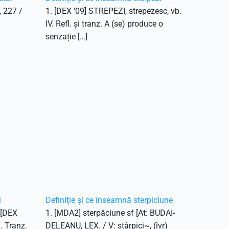
, 227 /
1. [DEX '09] STREPEZI, strepezesc, vb.
IV. Refl. și tranz. A (se) produce o
senzație […]
i
Definiție și ce înseamnă sterpiciune
. [DEX
1. [MDA2] sterpăciune sf [At: BUDAI-
1. Tranz.
DELEANU, LEX. / V: stârpici~, (îvr)