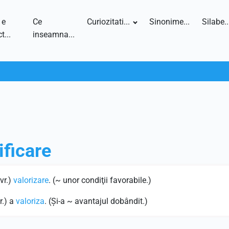
 e
Ce
Curiozitati...
Sinonime...
Silabe..
t...
inseamna...
ificare
vr.)
valorizare
. (~ unor condiţii favorabile.)
r.) a
valoriza
. (Şi-a ~ avantajul dobândit.)