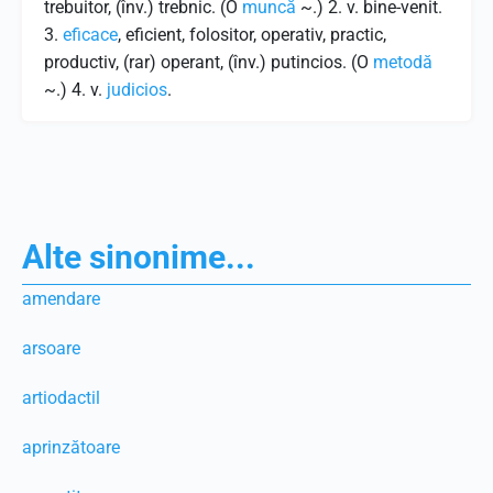
trebuitor, (înv.) trebnic. (O
muncă
~.) 2. v. bine-venit.
3.
eficace
, eficient, folositor, operativ, practic,
productiv, (rar) operant, (înv.) putincios. (O
metodă
~.) 4. v.
judicios
.
Alte sinonime...
amendare
arsoare
artiodactil
aprinzătoare