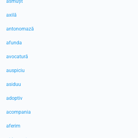
asmuțit
axilă
antonomază
afunda
avocatură
auspiciu
asiduu
adoptiv
acompania
aferim