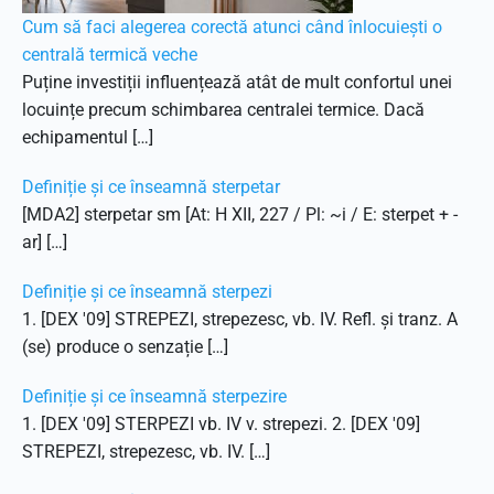
Cum să faci alegerea corectă atunci când înlocuiești o
centrală termică veche
Puține investiții influențează atât de mult confortul unei
locuințe precum schimbarea centralei termice. Dacă
echipamentul […]
Definiție și ce înseamnă sterpetar
[MDA2] sterpetar sm [At: H XII, 227 / Pl: ~i / E: sterpet + -
ar] […]
Definiție și ce înseamnă sterpezi
1. [DEX '09] STREPEZI, strepezesc, vb. IV. Refl. și tranz. A
(se) produce o senzație […]
Definiție și ce înseamnă sterpezire
1. [DEX '09] STERPEZI vb. IV v. strepezi. 2. [DEX '09]
STREPEZI, strepezesc, vb. IV. […]