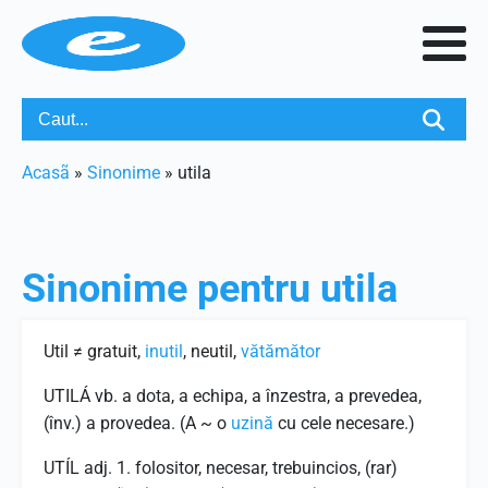
Acasã
»
Sinonime
»
utila
Sinonime pentru
utila
Util ≠ gratuit,
inutil
, neutil,
vătămător
UTILÁ vb. a dota, a echipa, a înzestra, a prevedea,
(înv.) a provedea. (A ~ o
uzină
cu cele necesare.)
UTÍL adj. 1. folositor, necesar, trebuincios, (rar)