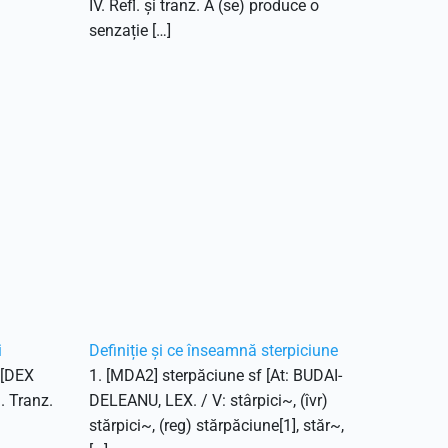
IV. Refl. și tranz. A (se) produce o
senzație […]
i
Definiție și ce înseamnă sterpiciune
. [DEX
1. [MDA2] sterpăciune sf [At: BUDAI-
1. Tranz.
DELEANU, LEX. / V: stârpici~, (îvr)
stărpici~, (reg) stărpăciune[1], stăr~,