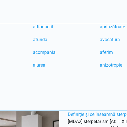
artiodactil
aprinzătoare
afunda
avocatură
acompania
aferim
aiurea
anizotropie
Definiție și ce înseamnă sterp
[MDA2] sterpetar sm [At: H XII