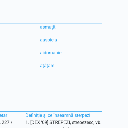
asmuțit
auspiciu
aidomanie
ațâțare
etar
Definiție și ce înseamnă sterpezi
, 227 /
1. [DEX '09] STREPEZI, strepezesc, vb.