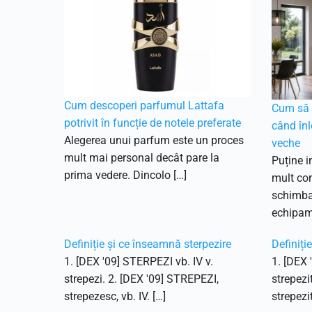
Cum descoperi parfumul Lattafa
Cum să f
potrivit în funcție de notele preferate
când înl
Alegerea unui parfum este un proces
veche
mult mai personal decât pare la
Puține i
prima vedere. Dincolo […]
mult con
schimbar
echipam
Definiție și ce înseamnă sterpezire
Definiți
1. [DEX '09] STERPEZI vb. IV v.
1. [DEX 
strepezi. 2. [DEX '09] STREPEZI,
strepezi
strepezesc, vb. IV. […]
strepezit