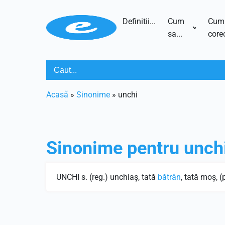
Definitii...
Cum
Cum
sa...
corec
Acasã
»
Sinonime
»
unchi
Sinonime pentru
unch
UNCHI s. (reg.) unchiaş, tată
bătrân
, tată moş, (