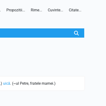
.
Propozitii...
Rime...
Cuvinte...
Citate...
.)
uică
. (~ul Petre, fratele mamei.)