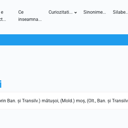
 e
Ce
Curiozitati...
Sinonime...
Silabe..
t...
inseamna...
i
prin Ban. şi Transilv.) mătuşoi, (Mold.) moş, (Olt., Ban. şi Transilv