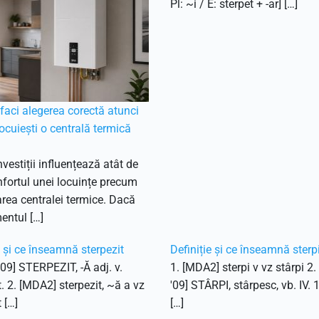
Pl: ~i / E: sterpet + -ar] […]
aci alegerea corectă atunci
ocuiești o centrală termică
nvestiții influențează atât de
fortul unei locuințe precum
ea centralei termice. Dacă
entul […]
e și ce înseamnă sterpezit
Definiție și ce înseamnă sterp
'09] STERPEZIT, -Ă adj. v.
1. [MDA2] sterpi v vz stârpi 2
t. 2. [MDA2] sterpezit, ~ă a vz
'09] STÂRPI, stârpesc, vb. IV. 
 […]
[…]