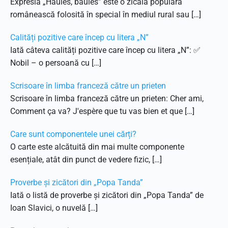
Expresia „Haules, baules” este o zicală populară
românească folosită în special în mediul rural sau […]
Calități pozitive care încep cu litera „N”
Iată câteva calități pozitive care încep cu litera „N”: ✅
Nobil – o persoană cu […]
Scrisoare în limba franceză către un prieten
Scrisoare în limba franceză către un prieten: Cher ami,
Comment ça va? J'espère que tu vas bien et que […]
Care sunt componentele unei cărți?
O carte este alcătuită din mai multe componente
esențiale, atât din punct de vedere fizic, […]
Proverbe și zicători din „Popa Tanda”
Iată o listă de proverbe și zicători din „Popa Tanda” de
Ioan Slavici, o nuvelă […]