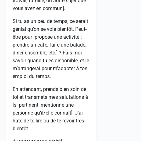
travail, famille, ou autre sujet que
vous avez en commun].
Si tu as un peu de temps, ce serait
génial qu’on se voie bientôt. Peut-
être pour [propose une activité :
prendre un café, faire une balade,
dîner ensemble, etc.] ? Fais-moi
savoir quand tu es disponible, et je
m’arrangerai pour m’adapter à ton
emploi du temps.
En attendant, prends bien soin de
toi et transmets mes salutations à
[si pertinent, mentionne une
personne qu’il/elle connaît]. J’ai
hâte de te lire ou de te revoir très
bientôt.