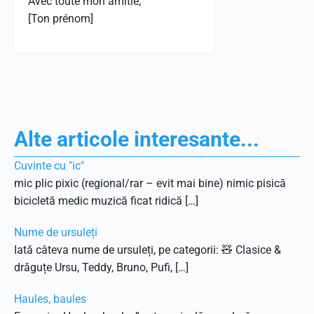
Avec toute mon amitié,
[Ton prénom]
Alte articole interesante...
Cuvinte cu "ic"
mic plic pixic (regional/rar – evit mai bine) nimic pisică
bicicletă medic muzică ficat ridică […]
Nume de ursuleți
Iată câteva nume de ursuleți, pe categorii: 🧸 Clasice &
drăguțe Ursu, Teddy, Bruno, Pufi, […]
Haules, baules