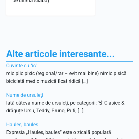
pe ultima silaba).
Alte articole interesante...
Cuvinte cu "ic"
mic plic pixic (regional/rar – evit mai bine) nimic pisică
bicicletă medic muzică ficat ridică […]
Nume de ursuleți
Iată câteva nume de ursuleți, pe categorii: 🧸 Clasice &
drăguțe Ursu, Teddy, Bruno, Pufi, […]
Haules, baules
Expresia „Haules, baules” este o zicală populară