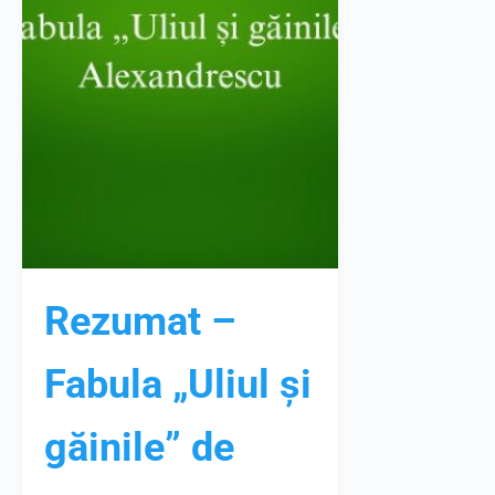
Rezumat –
Fabula „Uliul și
găinile” de