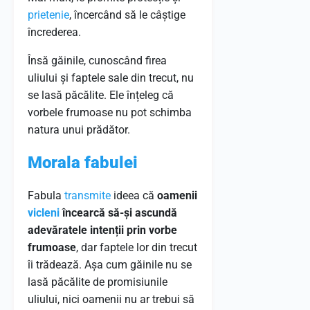
prietenie
, încercând să le câștige
încrederea.
Însă găinile, cunoscând firea
uliului și faptele sale din trecut, nu
se lasă păcălite. Ele înțeleg că
vorbele frumoase nu pot schimba
natura unui prădător.
Morala fabulei
Fabula
transmite
ideea că
oamenii
vicleni
încearcă să-și ascundă
adevăratele intenții prin vorbe
frumoase
, dar faptele lor din trecut
îi trădează. Așa cum găinile nu se
lasă păcălite de promisiunile
uliului, nici oamenii nu ar trebui să