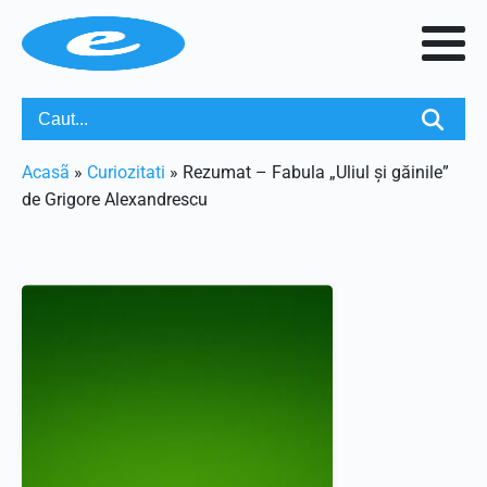
Acasã
»
Curiozitati
»
Rezumat – Fabula „Uliul și găinile”
de Grigore Alexandrescu