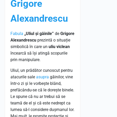
Grigore
Alexandrescu
Fabula
„Uliul și găinile”
de
Grigore
Alexandrescu
prezintă o situație
simbolică în care un
uliu viclean
încearcă să își atingă scopurile
prin manipulare.
Uliul, un prădător cunoscut pentru
atacurile sale
asupra
găinilor, vine
într-o zi și le vorbește blând,
prefăcându-se că le dorește binele.
Le spune că nu ar trebui să se
teamă de el și că este nedrept ca
lumea să-l considere dușmanul lor.
Mai mult, le promite protecție și