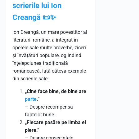
scrierile lui Ion
Creangă 📜✨
Ion Creangă, un mare povestitor al
literaturii române, a integrat în
operele sale multe proverbe, ziceri
și învățături populare, oglindind
înțelepciunea tradițională
românească. Iată câteva exemple
din scrierile sale:
„Cine face bine, de bine are
parte
.”
– Despre recompensa
faptelor bune.
„Fiecare pasăre pe limba ei
piere.”
– Despre consecințele