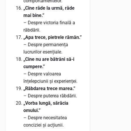
comportamentelor.
„Cine râde la urmă, râde
mai bine.”
– Despre victoria finală a
răbdării.
„Apa trece, pietrele rămân.”
– Despre permanența
lucrurilor esențiale.
„Cine nu are bătrâni să-i
cumpere.”
– Despre valoarea
înțelepciunii și experienței.
„Răbdarea trece marea.”
– Despre puterea răbdării.
„Vorba lungă, sărăcia
omului.”
– Despre necesitatea
conciziei și acțiunii.