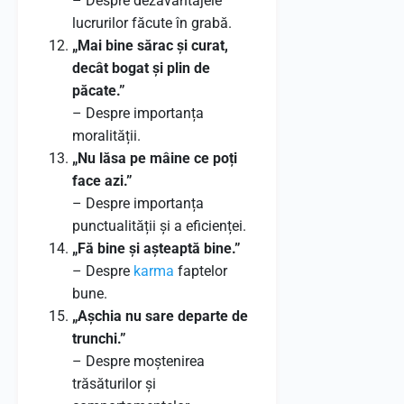
– Despre dezavantajele
lucrurilor făcute în grabă.
„Mai bine sărac și curat,
decât bogat și plin de
păcate.”
– Despre importanța
moralității.
„Nu lăsa pe mâine ce poți
face azi.”
– Despre importanța
punctualității și a eficienței.
„Fă bine și așteaptă bine.”
– Despre
karma
faptelor
bune.
„Așchia nu sare departe de
trunchi.”
– Despre moștenirea
trăsăturilor și