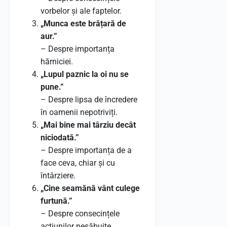
vorbelor și ale faptelor.
„Munca este brățară de
aur.”
– Despre importanța
hărniciei.
„Lupul paznic la oi nu se
pune.”
– Despre lipsa de încredere
în oamenii nepotriviți.
„Mai bine mai târziu decât
niciodată.”
– Despre importanța de a
face ceva, chiar și cu
întârziere.
„Cine seamănă vânt culege
furtună.”
– Despre consecințele
acțiunilor nesăbuite.