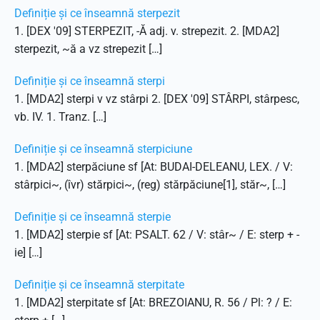
Definiție și ce înseamnă sterpezit
1. [DEX '09] STERPEZIT, -Ă adj. v. strepezit. 2. [MDA2]
sterpezit, ~ă a vz strepezit […]
Definiție și ce înseamnă sterpi
1. [MDA2] sterpi v vz stârpi 2. [DEX '09] STÂRPI, stârpesc,
vb. IV. 1. Tranz. […]
Definiție și ce înseamnă sterpiciune
1. [MDA2] sterpăciune sf [At: BUDAI-DELEANU, LEX. / V:
stârpici~, (îvr) stărpici~, (reg) stărpăciune[1], stăr~, […]
Definiție și ce înseamnă sterpie
1. [MDA2] sterpie sf [At: PSALT. 62 / V: stâr~ / E: sterp + -
ie] […]
Definiție și ce înseamnă sterpitate
1. [MDA2] sterpitate sf [At: BREZOIANU, R. 56 / Pl: ? / E: