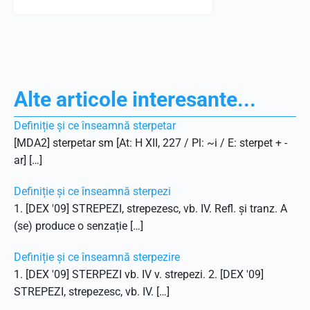
Alte articole interesante...
Definiție și ce înseamnă sterpetar
[MDA2] sterpetar sm [At: H XII, 227 / Pl: ~i / E: sterpet + -
ar] […]
Definiție și ce înseamnă sterpezi
1. [DEX '09] STREPEZI, strepezesc, vb. IV. Refl. și tranz. A
(se) produce o senzație […]
Definiție și ce înseamnă sterpezire
1. [DEX '09] STERPEZI vb. IV v. strepezi. 2. [DEX '09]
STREPEZI, strepezesc, vb. IV. […]