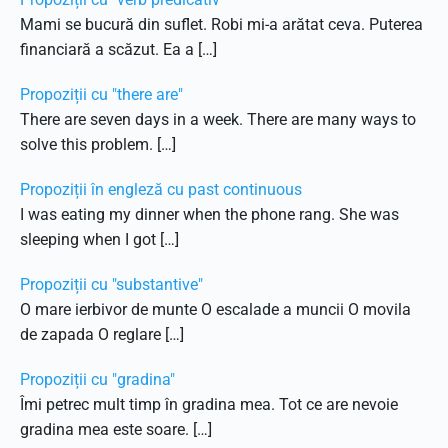
Mami se bucură din suflet. Robi mi-a arătat ceva. Puterea
financiară a scăzut. Ea a […]
Propoziții cu "there are"
There are seven days in a week. There are many ways to
solve this problem. […]
Propoziții în engleză cu past continuous
I was eating my dinner when the phone rang. She was
sleeping when I got […]
Propoziții cu "substantive"
O mare ierbivor de munte O escalade a muncii O movila
de zapada O reglare […]
Propoziții cu "gradina"
Îmi petrec mult timp în gradina mea. Tot ce are nevoie
gradina mea este soare. […]