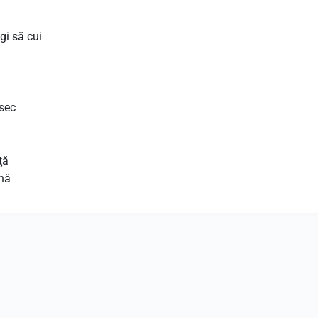
gi să cui
 sec
ţă
ună