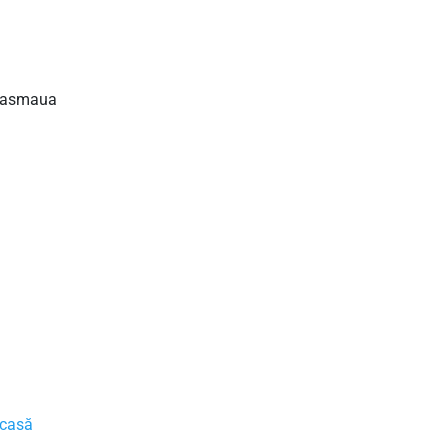
 basmaua
casă