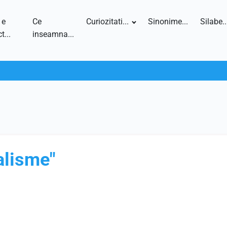
 e
Ce
Curiozitati...
Sinonime...
Silabe..
t...
inseamna...
alisme"