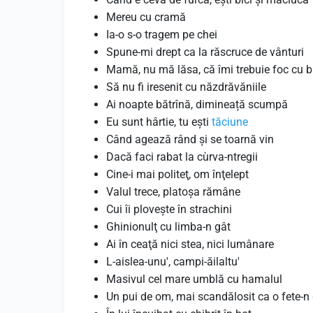
Mereu cu cramă
Ia-o s-o tragem pe chei
Spune-mi drept ca la răscruce de vânturi
Mamă, nu mă lăsa, că îmi trebuie foc cu
Să nu fi iresenit cu năzdrăvăniile
Ai noapte bătrînă, dimineață scumpă
Eu sunt hârtie, tu ești
tăciune
Când agează rând şi se toarnă vin
Dacă faci rabat la cùrva-ntregii
Cine-i mai politeţ, om înţelept
Valul trece, platoşa rămâne
Cui îi ploveşte în strachini
Ghinionulţ cu limba-n gât
Ai în ceaţă nici stea, nici lumânare
L-aislea-unu', campi-ăilaltu'
Masivul cel mare umblă cu hamalul
Un pui de om, mai scandălosit ca o fete-n