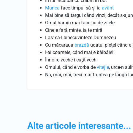
În lui încuibat cu chibrit în bot
Munca
face timpul să-și ia
avânt
Mai bine să targui când vinzi, decât s-ajun
Omul harnic mai face cu de zilele
Cine e fară minte, ia te miră
Las' să-l binecuvinteze Dumnezeu
Cu măcaraua
brazdă
udatul pieţei când e
I-ai coarnele, când mai e bâlbâieli
Înnoire veche-i cuţit vechi
Omului, când e vorba de
vitejie
, urce-n suli
Na, măi, măi, treci măi fruntea pe lângă l
Alte articole interesante...