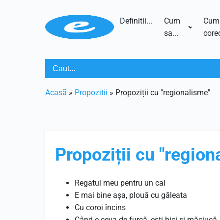
Definitii...
Cum
Cum
sa...
corec
Acasã
»
Propozitii
»
Propoziții cu "regionalisme"
Propoziții cu "region
Regatul meu pentru un cal
E mai bine așa, plouă cu găleata
Cu coroi încins
Când e ceva de furcă, ești bici și măciucă