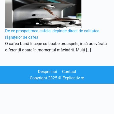
De ce prospețimea cafelei depinde direct de calitatea
râșnițelor de cafea
O cafea bună începe cu boabe proaspete, însă adevărata
diferență apare în momentul măcinării. Mulți […]
Despre noi
Contact
Copyright
2025
© Explicativ.ro