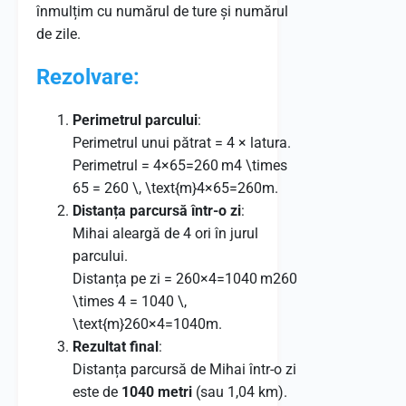
înmulțim cu numărul de ture și numărul
de zile.
Rezolvare:
Perimetrul parcului
:
Perimetrul unui pătrat = 4 × latura.
Perimetrul =
4×65=260 m4 \times
65 = 260 \, \text{m}
4
×
65
=
260
m
.
Distanța parcursă într-o zi
:
Mihai aleargă de 4 ori în jurul
parcului.
Distanța pe zi =
260×4=1040 m260
\times 4 = 1040 \,
\text{m}
260
×
4
=
1040
m
.
Rezultat final
:
Distanța parcursă de Mihai într-o zi
este de
1040 metri
(sau 1,04 km).