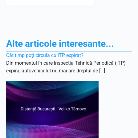
Alte articole interesante...
Cât timp poți circula cu ITP expirat?
Din momentul în care Inspecția Tehnică Periodică (ITP)
expiră, autovehiculul nu mai are dreptul de […]