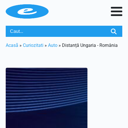
Acasã
»
Curiozitati
»
Auto
»
Distanță Ungaria - România