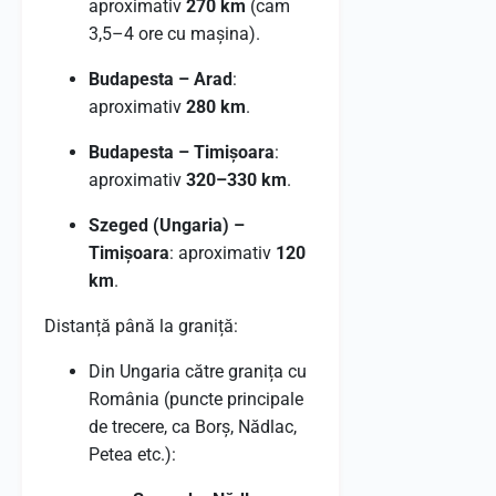
aproximativ
270 km
(cam
3,5–4 ore cu mașina).
Budapesta – Arad
:
aproximativ
280 km
.
Budapesta – Timișoara
:
aproximativ
320–330 km
.
Szeged (Ungaria) –
Timișoara
: aproximativ
120
km
.
Distanță până la graniță:
Din Ungaria către granița cu
România (puncte principale
de trecere, ca Borș, Nădlac,
Petea etc.):