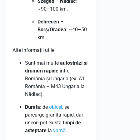
Szeged – Nădlac
:
~90–100 km.
Debrecen –
Borș/Oradea
: ~40–50
km.
Alte informații utile:
Sunt mai multe
autostrăzi și
drumuri rapide
între
România și Ungaria (ex: A1
România – M43 Ungaria la
Nădlac).
Durata
: de
obicei
, se
parcurge granița rapid, dar
uneori pot exista
timpi de
așteptare
la
vamă
.