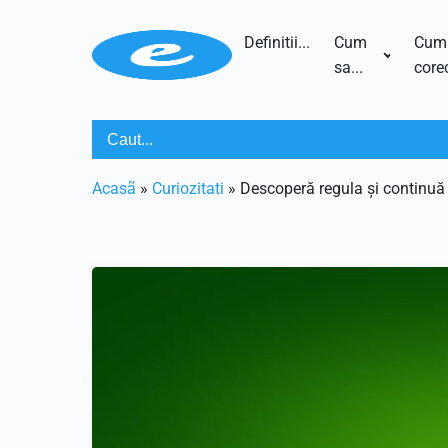
Definitii...
Cum
Cum
sa...
corec
Acasã
»
Curiozitati
»
Descoperă regula și continuă