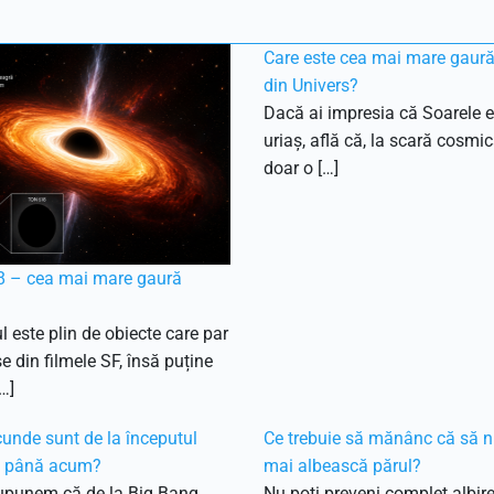
Care este cea mai mare gaur
din Univers?
Dacă ai impresia că Soarele e
uriaș, află că, la scară cosmic
doar o […]
 – cea mai mare gaură
l este plin de obiecte care par
e din filmele SF, însă puține
…]
unde sunt de la începutul
Ce trebuie să mănânc că să n
i până acum?
mai albească părul?
upunem că de la Big Bang
Nu poți preveni complet albir