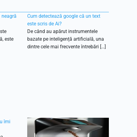
ă neagră
Cum detectează google că un text
este scris de Ai?
ste
De când au apărut instrumentele
ă, este
bazate pe inteligență artificială, una
dintre cele mai frecvente întrebări […]
u îmi
ea