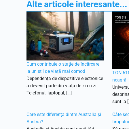
Alte articole interesante...
Cum contribuie o stație de încărcare
la un stil de viață mai comod
TON 618
Dependența de dispozitive electronice
neagră
a devenit parte din viața de zi cu zi.
Universu
Telefonul, laptopul, […]
desprins
sunt la [
Care este diferența dintre Australia și
Câte sec
Austria?
timpulu
Australia și Austria sunt două țări
Să pres