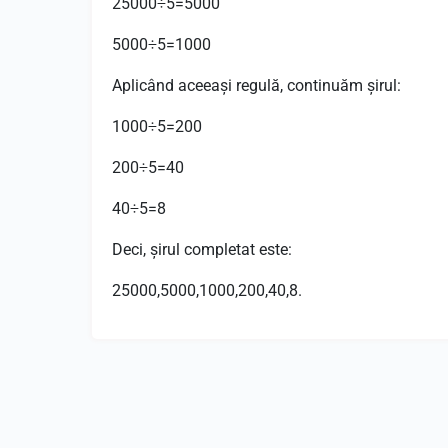
25000
÷
5
=
5000
5000
÷
5
=
1000
Aplicând aceeași regulă, continuăm șirul:
1000
÷
5
=
200
200
÷
5
=
40
40
÷
5
=
8
Deci, șirul completat este:
25000
,
5000
,
1000
,
200
,
40
,
8.