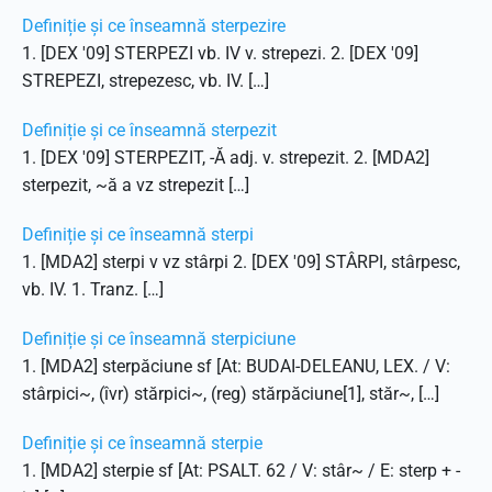
Definiție și ce înseamnă sterpezire
1. [DEX '09] STERPEZI vb. IV v. strepezi. 2. [DEX '09]
STREPEZI, strepezesc, vb. IV. […]
Definiție și ce înseamnă sterpezit
1. [DEX '09] STERPEZIT, -Ă adj. v. strepezit. 2. [MDA2]
sterpezit, ~ă a vz strepezit […]
Definiție și ce înseamnă sterpi
1. [MDA2] sterpi v vz stârpi 2. [DEX '09] STÂRPI, stârpesc,
vb. IV. 1. Tranz. […]
Definiție și ce înseamnă sterpiciune
1. [MDA2] sterpăciune sf [At: BUDAI-DELEANU, LEX. / V:
stârpici~, (îvr) stărpici~, (reg) stărpăciune[1], stăr~, […]
Definiție și ce înseamnă sterpie
1. [MDA2] sterpie sf [At: PSALT. 62 / V: stâr~ / E: sterp + -