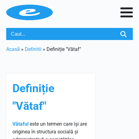
Acasã
»
Definitii
»
Definiție "Vătaf"
Definiție
"Vătaf"
Vătaful
este un termen care își are
originea în structura socială și