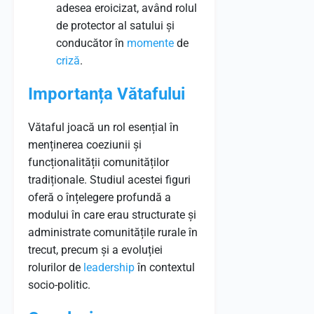
adesea eroicizat, având rolul
de protector al satului și
conducător în
momente
de
criză
.
Importanța Vătafului
Vătaful joacă un rol esențial în
menținerea coeziunii și
funcționalității comunităților
tradiționale. Studiul acestei figuri
oferă o înțelegere profundă a
modului în care erau structurate și
administrate comunitățile rurale în
trecut, precum și a evoluției
rolurilor de
leadership
în contextul
socio-politic.