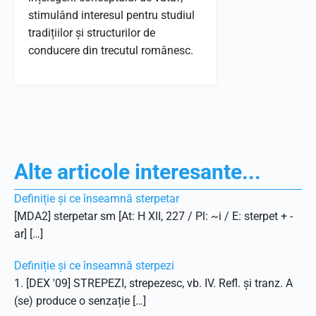
stimulând interesul pentru studiul
tradițiilor și structurilor de
conducere din trecutul românesc.
Alte articole interesante...
Definiție și ce înseamnă sterpetar
[MDA2] sterpetar sm [At: H XII, 227 / Pl: ~i / E: sterpet + -
ar] […]
Definiție și ce înseamnă sterpezi
1. [DEX '09] STREPEZI, strepezesc, vb. IV. Refl. și tranz. A
(se) produce o senzație […]