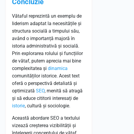
Concluzie
Vătaful reprezintă un exemplu de
liderism adaptat la necesitățile și
structura socială a timpului său,
având o importanță majoră în
istoria administrativă și socială.
Prin explorarea rolului și funcțiilor
de vătaf, putem aprecia mai bine
complexitatea și
dinamica
comunităților istorice. Acest text
oferă o perspectivă detaliată și
optimizată
SEO
, menită să atragă
și să educe cititorii interesați de
istorie
, cultură și sociologie.
Această abordare SEO a textului
vizează creșterea vizibilității și
înțelegerii conceptului de vătaf,