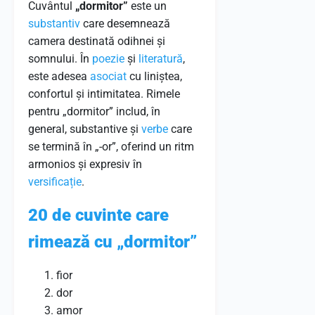
Cuvântul
„dormitor”
este un
substantiv
care desemnează
camera destinată odihnei și
somnului. În
poezie
și
literatură
,
este adesea
asociat
cu liniștea,
confortul și intimitatea. Rimele
pentru „dormitor” includ, în
general, substantive și
verbe
care
se termină în „-or”, oferind un ritm
armonios și expresiv în
versificație
.
20 de cuvinte care
rimează cu „dormitor”
fior
dor
amor