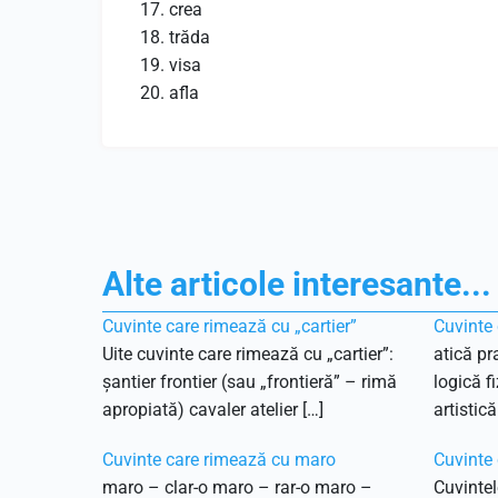
crea
trăda
visa
afla
Alte articole interesante...
Cuvinte care rimează cu „cartier”
Cuvinte
Uite cuvinte care rimează cu „cartier”:
atică pra
șantier frontier (sau „frontieră” – rimă
logică f
apropiată) cavaler atelier […]
artistică
Cuvinte care rimează cu maro
Cuvinte
maro – clar-o maro – rar-o maro –
Cuvintel