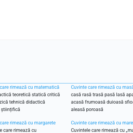
 care rimează cu matematică
Cuvinte care rimează cu mas
ctică teoretică statică critică
casă rasă trasă pasă lasă ap
izică tehnică didactică
acasă frumoasă duioasă sfi
 științifică
aleasă poroasă
 care rimează cu margarete
Cuvinte care rimează cu mare
e care rimează cu
Cuvintele care rimează cu „m