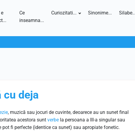
 e
Ce
Curiozitati...
Sinonime...
Silabe..
t...
inseamna...
 cu deja
ezie
, muzică sau jocuri de cuvinte, deoarece au un sunet final
joritatea acestora sunt
verbe
la persoana a III-a singular sau
pot fi perfecte (identice ca sunet) sau apropiate fonetic.