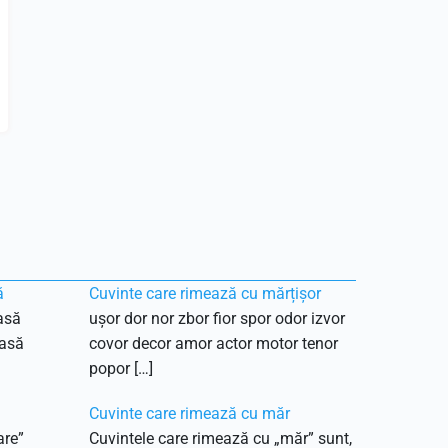
ă
Cuvinte care rimează cu mărțișor
asă
ușor dor nor zbor fior spor odor izvor
oasă
covor decor amor actor motor tenor
popor […]
Cuvinte care rimează cu măr
are”
Cuvintele care rimează cu „măr” sunt,