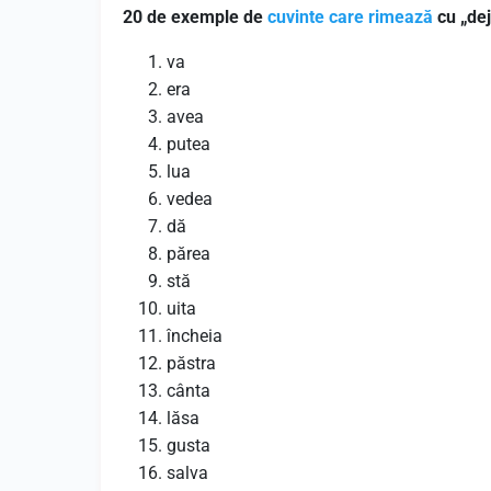
20 de exemple de
cuvinte care rimează
cu „dej
va
era
avea
putea
lua
vedea
dă
părea
stă
uita
încheia
păstra
cânta
lăsa
gusta
salva