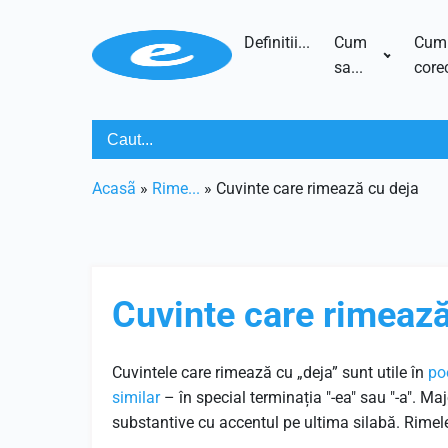
Definitii...
Cum
Cum
sa...
corec
Acasã
»
Rime...
»
Cuvinte care rimează cu deja
Cuvinte care rimează
Cuvintele care rimează cu „deja” sunt utile în
po
similar
– în special terminația "-ea" sau "-a". Ma
substantive cu accentul pe ultima silabă. Rimele 