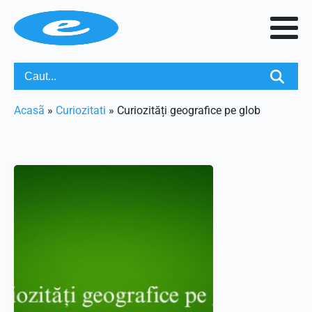
Acasã
»
Curiozitati
»
Curiozități geografice pe glob