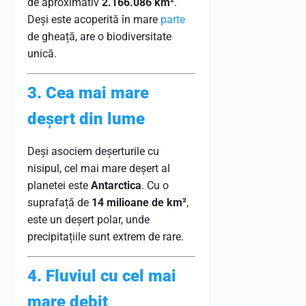
de aproximativ
2.166.086 km²
.
Deși este acoperită în mare
parte
de gheață, are o biodiversitate
unică.
3. Cea mai mare
deșert din lume
Deși asociem deșerturile cu
nisipul, cel mai mare deșert al
planetei este
Antarctica
. Cu o
suprafață de
14 milioane de km²
,
este un deșert polar, unde
precipitațiile sunt extrem de rare.
4. Fluviul cu cel mai
mare debit