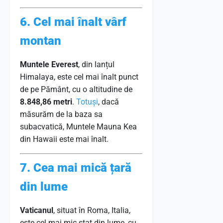
6. Cel mai înalt vârf
montan
Muntele Everest
, din lanțul
Himalaya, este cel mai înalt punct
de pe Pământ, cu o altitudine de
8.848,86 metri
.
Totuși
, dacă
măsurăm de la baza sa
subacvatică, Muntele Mauna Kea
din Hawaii este mai înalt.
7. Cea mai mică țară
din lume
Vaticanul
, situat în Roma, Italia,
este cel mai mic stat din lume, cu