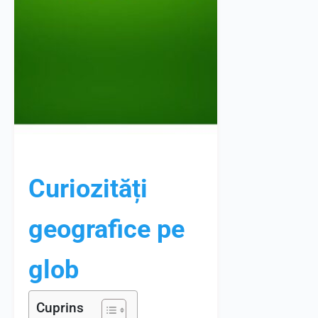
Curiozități
geografice pe
glob
Cuprins