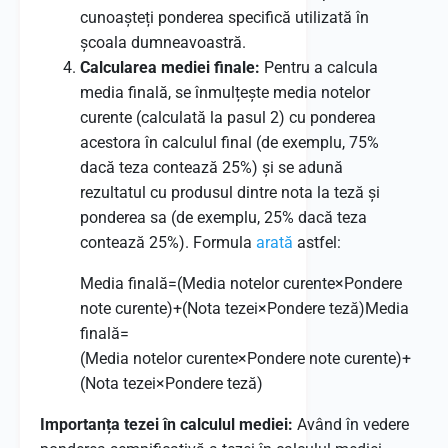
cunoașteți ponderea specifică utilizată în
școala dumneavoastră.
Calcularea mediei finale:
Pentru a calcula
media finală, se înmulțește media notelor
curente (calculată la pasul 2) cu ponderea
acestora în calculul final (de exemplu, 75%
dacă teza contează 25%) și se adună
rezultatul cu produsul dintre nota la teză și
ponderea sa (de exemplu, 25% dacă teza
contează 25%). Formula
arată
astfel:
Media finală=(Media notelor curente×Pondere
note curente)+(Nota tezei×Pondere teză)
Media
finală
=
(
Media notelor curente
×
Pondere note curente
)
+
(
Nota tezei
×
Pondere teză
)
Importanța tezei în calculul mediei:
Având în vedere