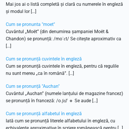
Mai jos ai o listă completă și clară cu numerele în engleză
și modul lor […]
Cum se pronunta "moet"
Cuvântul „Moët” (din denumirea șampaniei Moët &
Chandon) se pronunță: /moˈɛt/ Se citește aproximativ ca
[…]
Cum se pronunță cuvintele în engleză
Cum se pronunță cuvintele în engleză, pentru că regulile
nu sunt mereu „ca în română”. […]
Cum se pronunță "Auchan"
Cuvântul „Auchan” (numele lanțului de magazine francez)
se pronunță în franceză: /o.ʃɑ̃/ 🔹 Se aude […]
Cum se pronunță alfabetul în engleză
Iată cum se pronunță literele alfabetului în engleză, cu
echivalente aproximative în scriere românească pentru […]