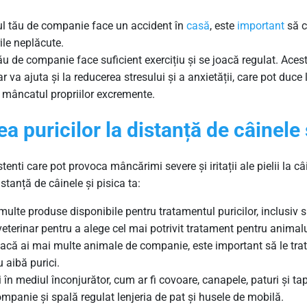
l tău de companie face un accident în
casă
, este
important
să c
ile neplăcute.
ău de companie face suficient exercițiu și se joacă regulat. Ace
dar va ajuta și la reducerea stresului și a anxietății, care pot du
u mâncatul propriilor excremente.
ea
puricilor
la
distanță
de
câinele
tenti care pot provoca mâncărimi severe și iritații ale pielii la câ
istanță de câinele și pisica ta:
 multe produse disponibile pentru tratamentul puricilor, inclusiv s
eterinar pentru a alege cel mai potrivit tratament pentru animal
Dacă ai mai multe animale de companie, este important să le trat
u aibă purici.
ăi în mediul înconjurător, cum ar fi covoare, canapele, paturi și ta
ompanie și spală regulat lenjeria de pat și husele de mobilă.