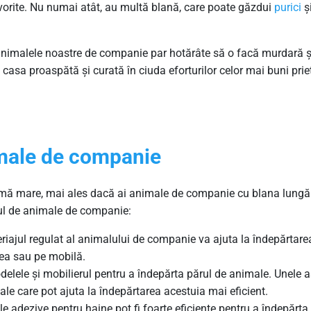
favorite. Nu numai atât, au multă blană, care poate găzdui
purici
ș
nimalele noastre de companie par hotărâte să o facă murdară și
casa proaspătă și curată în ciuda eforturilor celor mai buni priete
imale de companie
emă mare, mai ales dacă ai animale de companie cu blana lungă
ărul de animale de companie:
eriajul regulat al animalului de companie va ajuta la îndepărtare
dea sau pe mobilă.
odelele și mobilierul pentru a îndepărta părul de animale. Unele 
e care pot ajuta la îndepărtarea acestuia mai eficient.
ele adezive pentru haine pot fi foarte eficiente pentru a îndepărt