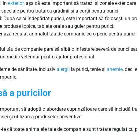
și în
exterior
, așa că este important să tratezi și zonele exterioare
eciale pentru tratarea grădinii și a curții pentru purici.
i
: După ce ai îndepărtat puricii, este important să folosești un p
 produse topice, tablete orale sau guler pentru purici.
eriază regulat animalul tău de companie cu o perie pentru purici
ul tău de companie pare să aibă o infestare severă de purici sa
 un medic veterinar pentru ajutor profesional.
bleme de sănătate, inclusiv
alergii
la purici, tenie și
anemie
, deci
companie.
să
a puricilor
te important să adopti o abordare cuprinzătoare care să includă t
asei și utilizarea produselor preventive.
ă-te că toate animalele tale de companie sunt tratate regulat cu 