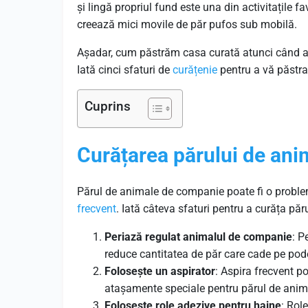
și lingă propriul fund este una din activitațile 
creează mici movile de păr pufos sub mobilă.
Așadar, cum păstrăm casa curată atunci când a
Iată cinci sfaturi de
curățenie
pentru a vă păstra 
Cuprins
Curățarea părului de an
Părul de animale de companie poate fi o probl
frecvent
. Iată câteva sfaturi pentru a curăța p
Periază regulat animalul de companie
: P
reduce cantitatea de păr care cade pe po
Folosește un aspirator
: Aspira frecvent p
atașamente speciale pentru părul de animal
Folosește role adezive pentru haine
: Rol