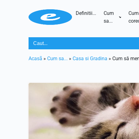
Definitii...
Cum
Cum
sa...
corec
Acasã
»
Cum sa...
»
Casa si Gradina
»
Cum să menț