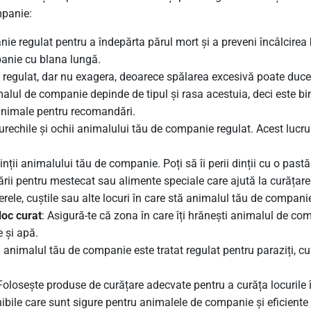
mpanie:
ie regulat pentru a îndepărta părul mort și a preveni încâlcirea b
panie cu blana lungă.
 regulat, dar nu exagera, deoarece spălarea excesivă poate duce l
imalul de companie depinde de tipul și rasa acestuia, deci este bi
e animale pentru recomandări.
ă urechile și ochii animalului tău de companie regulat. Acest lucru
dinții animalului tău de companie. Poți să îi perii dinții cu o past
ii pentru mestecat sau alimente speciale care ajută la curățarea
tierele, cuștile sau alte locuri în care stă animalul tău de compani
loc curat
: Asigură-te că zona în care îți hrănești animalul de co
 și apă.
ă animalul tău de companie este tratat regulat pentru paraziți, cum
 Folosește produse de curățare adecvate pentru a curăța locurile 
bile care sunt sigure pentru animalele de companie și eficiente 