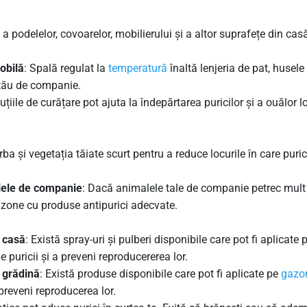
 a podelelor, covoarelor, mobilierului și a altor suprafețe din cas
obilă
: Spală regulat la
temperatură
înaltă lenjeria de pat, husel
l tău de companie.
țiile de curățare pot ajuta la îndepărtarea puricilor și a ouălor l
rba și vegetația tăiate scurt pentru a reduce locurile în care purici
lele de companie
: Dacă animalele tale de companie petrec mult
le zone cu produse antipurici adecvate.
u casă
: Există spray-uri și pulberi disponibile care pot fi aplicate 
 puricii și a preveni reproducererea lor.
 grădină
: Există produse disponibile care pot fi aplicate pe
gazo
 preveni reproducerea lor.