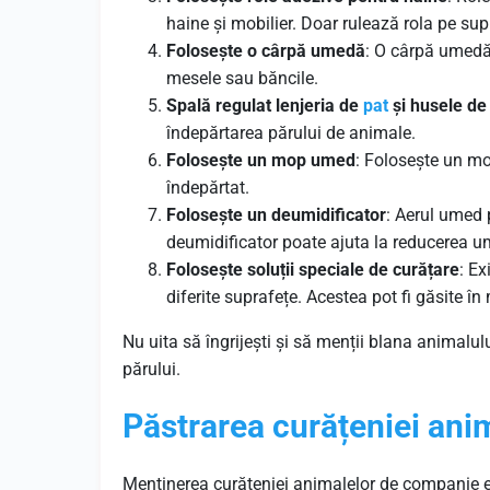
haine și mobilier. Doar rulează rola pe supr
Folosește o cârpă umedă
: O cârpă umedă 
mesele sau băncile.
Spală regulat lenjeria de
pat
și husele de
îndepărtarea părului de animale.
Folosește un mop umed
: Folosește un mo
îndepărtat.
Folosește un deumidificator
: Aerul umed 
deumidificator poate ajuta la reducerea umi
Folosește soluții speciale de curățare
: Ex
diferite suprafețe. Acestea pot fi găsite
Nu uita să îngrijești și să menții blana animalu
părului.
Păstrarea curățeniei ani
Menținerea curățeniei animalelor de companie est