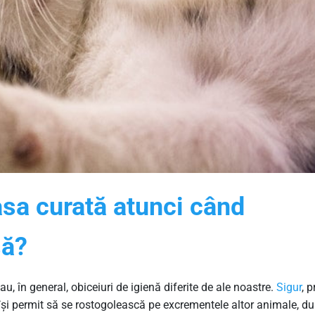
a curată atunci când
să?
u, în general, obiceiuri de igienă diferite de ale noastre.
Sigur
, p
 își permit să se rostogolească pe excrementele altor animale, du