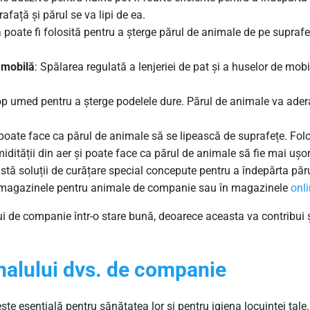
afață și părul se va lipi de ea.
poate fi folosită pentru a șterge părul de animale de pe suprafeț
 mobilă
: Spălarea regulată a lenjeriei de pat și a huselor de mobi
p umed pentru a șterge podelele dure. Părul de animale va adera
poate face ca părul de animale să se lipească de suprafețe. Fol
dității din aer și poate face ca părul de animale să fie mai ușor
istă soluții de curățare special concepute pentru a îndepărta pă
 în magazinele pentru animale de companie sau în magazinele
onl
lui de companie într-o stare bună, deoarece aceasta va contribui ș
malului dvs. de companie
e esențială pentru sănătatea lor și pentru igiena locuinței tale.