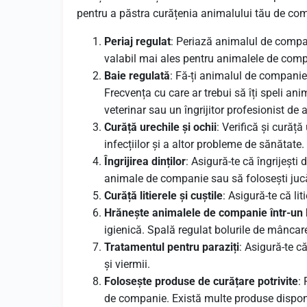
pentru a păstra curățenia animalului tău de co
Periaj regulat
: Periază animalul de compan
valabil mai ales pentru animalele de com
Baie regulată
: Fă-ți animalul de companie
Frecvența cu care ar trebui să îți speli an
veterinar sau un îngrijitor profesionist d
Curăță urechile și ochii
: Verifică și curăț
infecțiilor și a altor probleme de sănătate.
Îngrijirea dinților
: Asigură-te că îngrijești 
animale de companie sau să folosești jucăr
Curăță litierele și cuștile
: Asigură-te că li
Hrănește animalele de companie într-un 
igienică. Spală regulat bolurile de mâncare
Tratamentul pentru paraziți
: Asigură-te c
și viermii.
Folosește produse de curățare potrivite
:
de companie. Există multe produse disponi