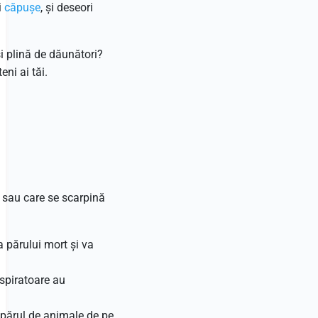
i
căpușe
, și deseori
 plină de dăunători?
ni ai tăi.
 sau care se scarpină
a părului mort și va
aspiratoare au
a părul de animale de pe