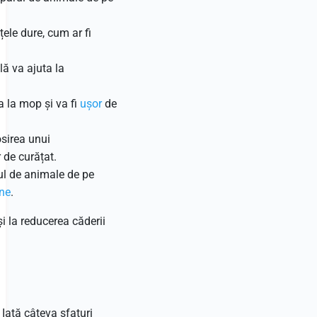
ele dure, cum ar fi
lă va ajuta la
 la mop și va fi
ușor
de
osirea unui
 de curățat.
rul de animale de pe
ine
.
i la reducerea căderii
 Iată câteva sfaturi