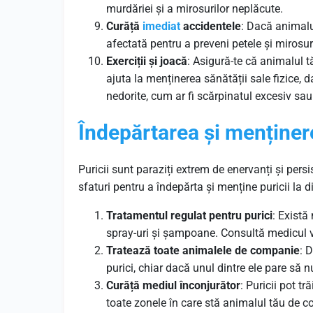
murdăriei și a mirosurilor neplăcute.
Curăță
imediat
accidentele
: Dacă animalu
afectată pentru a preveni petele și mirosur
Exerciții și joacă
: Asigură-te că animalul t
ajuta la menținerea sănătății sale fizice, 
nedorite, cum ar fi scărpinatul excesiv sa
Îndepărtarea
și
menținer
Puricii sunt paraziți extrem de enervanți și persis
sfaturi pentru a îndepărta și menține puricii la d
Tratamentul regulat pentru purici
: Există
spray-uri și șampoane. Consultă medicul v
Tratează toate animalele de companie
: 
purici, chiar dacă unul dintre ele pare să n
Curăță mediul înconjurător
: Puricii pot tr
toate zonele în care stă animalul tău de c