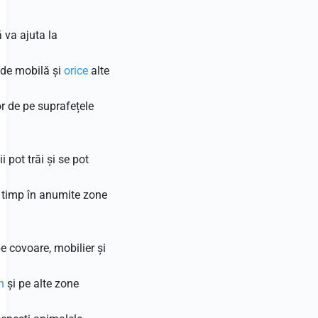
ă va ajuta la
e de mobilă și
orice
alte
or de pe suprafețele
i pot trăi și se pot
 timp în anumite zone
pe covoare, mobilier și
n
și pe alte zone