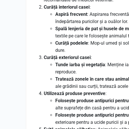
Curăță interiorul casei
:
Aspiră frecvent
: Aspirarea frecventă
îndepărtarea puricilor și a ouălor lor.
Spală lenjeria de pat și husele de m
textile pe care le folosește animalu
Curăță podelele
: Mop-ul umed și solu
dure.
Curăță exteriorul casei
:
Tunde iarba și vegetația
: Menține ia
reproduce.
Tratează zonele în care stau anima
ale grădinii sau curții, tratează ace
Utilizează produse preventive
:
Folosește produse antipurici pentr
alte suprafețe din casă pentru a ucide
Folosește produse antipurici pentru
exterioare pentru a ucide puricii și a