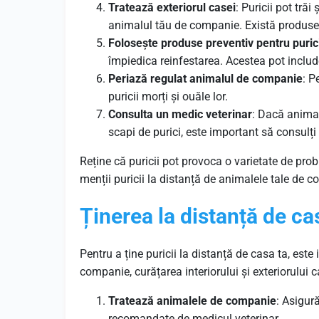
Tratează exteriorul casei
: Puricii pot trăi 
animalul tău de companie. Există produse sp
Folosește produse preventiv pentru puric
împiedica reinfestarea. Acestea pot include
Periază regulat animalul de companie
: P
puricii morți și ouăle lor.
Consulta un medic veterinar
: Dacă animal
scapi de purici, este important să consulți
Reține că puricii pot provoca o varietate de pro
menții puricii la distanță de animalele tale de 
Ținerea
la
distanță
de
ca
Pentru a ține puricii la distanță de casa ta, es
companie, curățarea interiorului și exteriorului c
Tratează animalele de companie
: Asigur
recomandate de medicul veterinar.