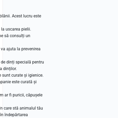
lănii. Acest lucru este
a uscarea pielii.
ne să consulți un
 va ajuta la prevenirea
ă de dinți specială pentru
 dinților.
e sunt curate și igienice.
mpanie este curată și
 ar fi puricii, căpușele
în care stă animalul tău
în îndepărtarea