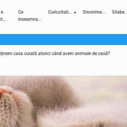
 e
Ce
Curiozitati...
Sinonime...
Silabe..
t...
inseamna...
inem casa curată atunci când avem animale de casă?