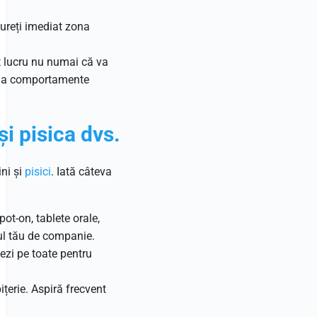
ureți imediat zona
st lucru nu numai că va
ce la comportamente
și
pisica
dvs.
ini și
pisici
. Iată câteva
pot-on, tablete orale,
ul tău de companie.
ezi pe toate pentru
pițerie. Aspiră frecvent