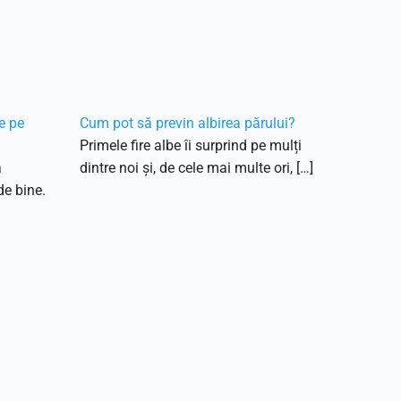
e pe
Cum pot să previn albirea părului?
Primele fire albe îi surprind pe mulți
ă
dintre noi și, de cele mai multe ori, […]
de bine.