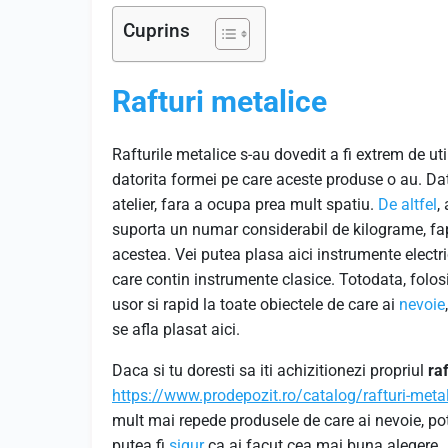
Cuprins
Rafturi metalice
Rafturile metalice s-au dovedit a fi extrem de util
datorita formei pe care aceste produse o au. Dat
atelier, fara a ocupa prea mult spatiu.
De altfel
,
suporta un numar considerabil de kilograme, fapt 
acestea. Vei putea plasa aici instrumente electri
care contin instrumente clasice. Totodata, folo
usor si rapid la toate obiectele de care ai
nevoie
se afla plasat aici.
Daca si tu doresti sa iti achizitionezi propriul
ra
https://www.prodepozit.ro/catalog/rafturi-meta
mult mai repede produsele de care ai nevoie, poti 
putea fi
sigur
ca ai facut cea mai buna alegere.