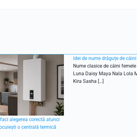
Idei de nume drăguțe de câini
Nume clasice de câini femele 
Luna Daisy Maya Nala Lola 
Kira Sasha […]
aci alegerea corectă atunci
ocuiești o centrală termică