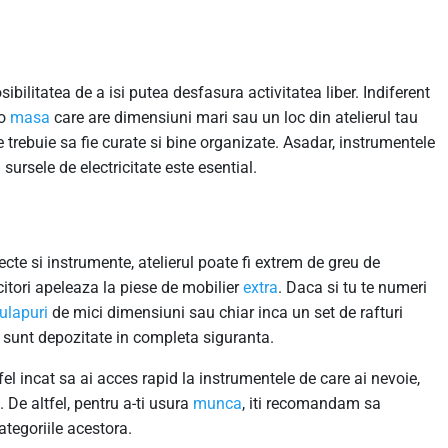
ibilitatea de a isi putea desfasura activitatea liber. Indiferent
 o
masa
care are dimensiuni mari sau un loc din atelierul tau
e trebuie sa fie curate si bine organizate. Asadar, instrumentele
a sursele de electricitate este esential.
ecte si instrumente, atelierul poate fi extrem de greu de
citori apeleaza la piese de mobilier
extra
. Daca si tu te numeri
ulapuri
de mici dimensiuni sau chiar inca un set de rafturi
le sunt depozitate in completa siguranta.
fel incat sa ai acces rapid la instrumentele de care ai nevoie,
 De altfel, pentru a-ti usura
munca
, iti recomandam sa
categoriile acestora.