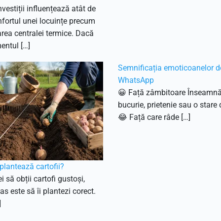
nvestiții influențează atât de
fortul unei locuințe precum
ea centralei termice. Dacă
entul […]
Semnificația emoticoanelor d
WhatsApp
😀 Față zâmbitoare Înseamn
bucurie, prietenie sau o stare 
😂 Față care râde […]
lantează cartofii?
i să obții cartofi gustoși,
as este să îi plantezi corect.
]