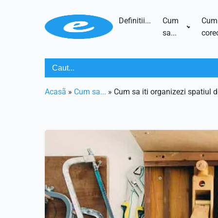
Definitii...
Cum
Cum
sa...
corec
Acasã
»
Cum sa...
»
Cum sa iti organizezi spatiul de