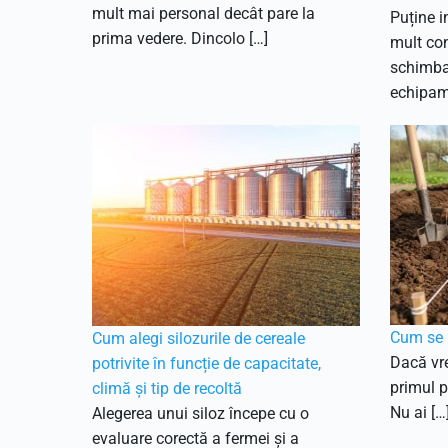
mult mai personal decât pare la
Puține i
prima vedere. Dincolo […]
mult con
schimbar
echipam
Cum se p
Cum alegi silozurile de cereale
Dacă vre
potrivite în funcție de capacitate,
primul p
climă și tip de recoltă
Nu ai […
Alegerea unui siloz începe cu o
evaluare corectă a fermei și a