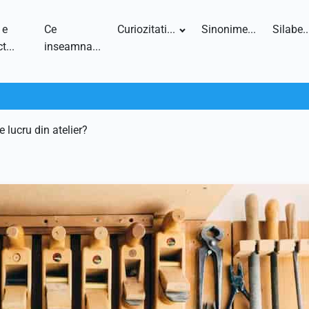
 e
Ce
Curiozitati...
Sinonime...
Silabe..
t...
inseamna...
 lucru din atelier?