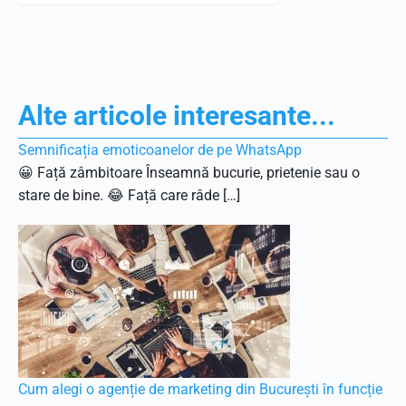
Alte articole interesante...
Semnificația emoticoanelor de pe WhatsApp
😀 Față zâmbitoare Înseamnă bucurie, prietenie sau o
stare de bine. 😂 Față care râde […]
Cum alegi o agenție de marketing din București în funcție