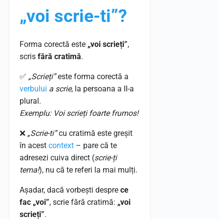
„voi scrie-ti”?
Forma corectă este
„voi scrieți”
,
scris
fără cratimă
.
✅
„Scrieți”
este forma corectă a
verbului
a scrie
, la persoana a II-a
plural.
Exemplu: Voi scrieți foarte frumos!
❌
„Scrie-ti”
cu cratimă este greșit
în acest
context
– pare că te
adresezi cuiva direct (
scrie-ți
tema!
), nu că te referi la mai mulți.
Așadar, dacă vorbești despre
ce
fac „voi”
, scrie fără cratimă:
„voi
scrieți”
.