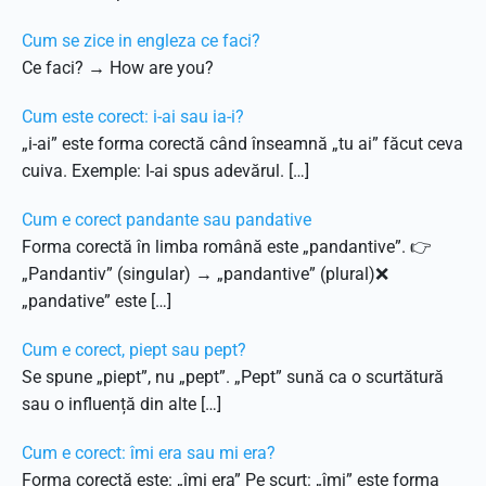
Cum se zice in engleza ce faci?
Ce faci? → How are you?
Cum este corect: i-ai sau ia-i?
„i-ai” este forma corectă când înseamnă „tu ai” făcut ceva
cuiva. Exemple: I-ai spus adevărul. […]
Cum e corect pandante sau pandative
Forma corectă în limba română este „pandantive”. 👉
„Pandantiv” (singular) → „pandantive” (plural)❌
„pandative” este […]
Cum e corect, piept sau pept?
Se spune „piept”, nu „pept”. „Pept” sună ca o scurtătură
sau o influență din alte […]
Cum e corect: îmi era sau mi era?
Forma corectă este: „îmi era” Pe scurt: „îmi” este forma