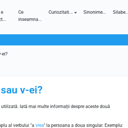
 e
Ce
Curiozitati...
Sinonime...
Silabe..
t...
inseamna...
-ei?
 sau v-ei?
 utilizată. Iată mai multe informații despre aceste două
mplu al verbului "a
vrea
" la persoana a doua singular. Exemplu: