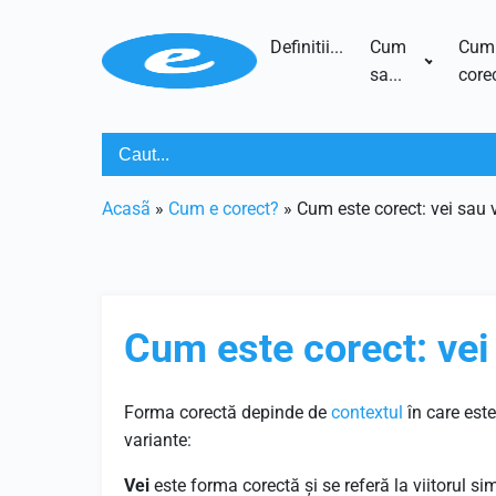
Definitii...
Cum
Cum
sa...
corec
Acasã
»
Cum e corect?
»
Cum este corect: vei sau v
Cum este corect: vei
Forma corectă depinde de
contextul
în care este
variante:
Vei
este forma corectă și se referă la viitorul si