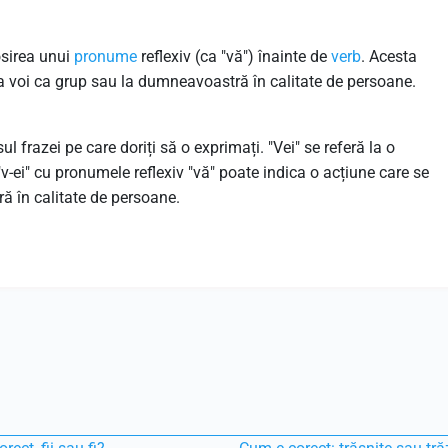
osirea unui
pronume
reflexiv (ca "vă") înainte de
verb
. Acesta
la voi ca grup sau la dumneavoastră în calitate de persoane.
 frazei pe care doriți să o exprimați. "Vei" se referă la o
v-ei" cu pronumele reflexiv "vă" poate indica o acțiune care se
 în calitate de persoane.