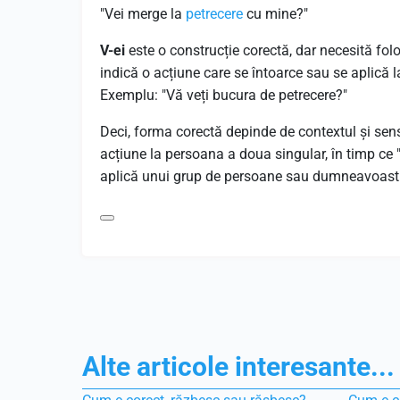
"Vei merge la
petrecere
cu mine?"
V-ei
este o construcție corectă, dar necesită fol
indică o acțiune care se întoarce sau se aplică 
Exemplu: "Vă veți bucura de petrecere?"
Deci, forma corectă depinde de contextul și sensul
acțiune la persoana a doua singular, în timp ce "
aplică unui grup de persoane sau dumneavoastră
Alte articole interesante...